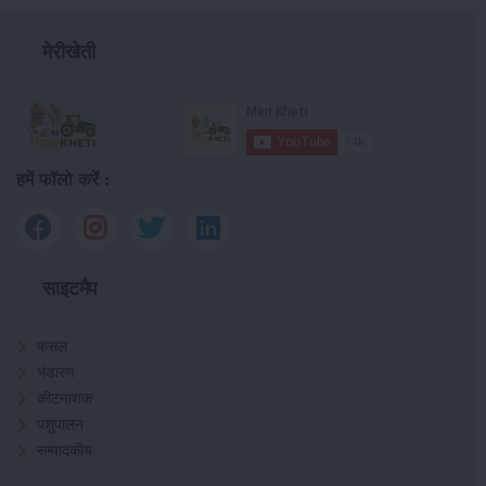
मेरीखेती
हमें फॉलो करें :
साइटमैप
फसल
भंडारण
कीटनाशक
पशुपालन
सम्पादकीय