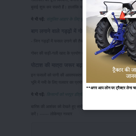
बुवाई शुरू कर सकते हैं। हालांकि यह ध्यान रहे कि मिट्टी ऐसी हो जिसम
ये भी पढ़ें:
संतुलित आहार के लिए पूसा संस्थान की उन्नत किस्में
बाग लगाने वाले गड्ढ़ों में गोबर की खाद डालें
- जिन गड्ढ़ों में फसल उगाने की तैयारी चल रही है। उनमें
गोबर की खाद
गोबर की सड़ी-गली खाद के प्रयोग करने से भूमि जल धारण और पोषक तत्
पोटाश की मात्रा जरूर बढ़ाएं
इन फसलों को पानी की आवश्यकता होती है। फसल में पानी की कमी और 
भूमि में नमी के लिए पलवार का प्रयोग करना लाभदायक होगा।
**अगर आप लोन पर ट्रैक्टर लेना चाहते
ये भी पढ़ें:
किसानों को भरपूर डीएपी, यूरिया और एसएसपी खाद देने जा र
बारिश की आशंका को देखते हुए सभी किसानों को सलाह दी जाती है कि फसल
करें। ------ लोकेन्द्र नरवार