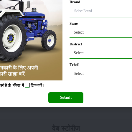
Brand
ें बीज का जमाव बेहतर ढंग से हो सके।
State
Select
जरूर डालें, ताकि दीमक तथा सफेद लट से बचा जा सके।
District
वों की मात्रा बढ़ जाती है।
मिट्टी जांच
के बाद उर्वरकों की संतुलित मात्रा का उपयोग करें।
Select
Tehsil
सूखा से लड़ने के लिए
पोटाश
(
Potash
) की मात्रा अधिक होनी चाहिए। वर्षा आधारित एवं बारानी क्ष
Select
 है तो 'बॉक्स' में
टिक
करें।
ही है ये सरकार
Submit
ों पर किसी प्रकार का छिड़काव न करें। साथ ही खड़ी फसलों व सब्जियों एवं नर्सररियों में उ
वेब स्टोरीज