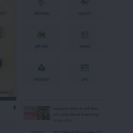
कीटनाशक
पशुपालन
कृषि यंत्र
समाचार
सम्पादकीय
अन्य
लाड़ली बहना योजना की 36वीं किस्त
जारी, करोड़ों महिलाओं के खातों में पहुंचे
1500 रुपये
16-May-2026
ट्रैक्टर बिक्री में महिंद्रा ने अप्रैल 2026