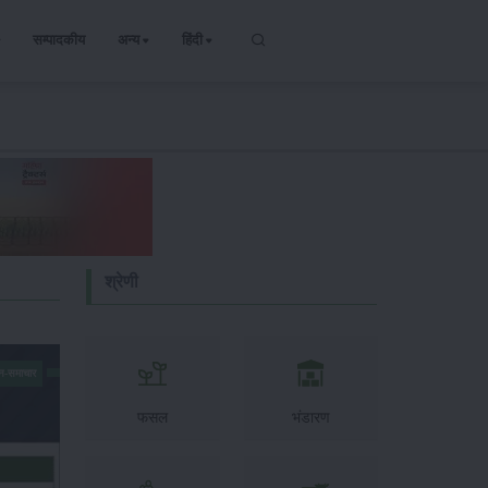
सम्पादकीय
अन्य
हिंदी
श्रेणी
न-समाचार
फसल
भंडारण