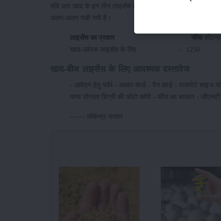
यदि आप खाद के इन तीन लाइसेंस को प्राप्त करना चाहते है तो उसके ल
अलग-अलग रखी गयी है।
लाइसेंस का प्रकार फीस
कीटन
खाद-उर्वरक लाइसेंस के लिए - 1250
खाद-बीज लाइसेंस के लिए आवश्यक दस्तावेज
- आवेदन हेतु फॉर्म - आधार कार्ड - पैन कार्ड - पासपोर्ट साइज 
मान्य योग्यता डिग्री की फोटो कॉपी - फीस का चालान - जीएसटी स
------ लोकेन्द्र नरवार