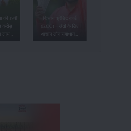
 की 19वीं
किसान क्रेडिट कार्ड
8 करोड़
(KCC) – खेती के लिए
ा लाभ...
आसान लोन समाधान...