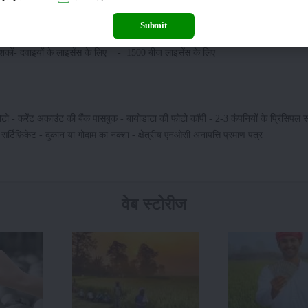
िए आपको निर्धारित फीस का भुगतान करना होता है | इस फीस का निर्धारण अलग-अलग राज्य के
Submit
ाशकों- दवाइयों के लाइसेंस के लिए - 1500 बीज लाइसेंस के लिए 
फोटो - करेंट अकाउंट की बैंक पासबुक - बायोडाटा की फोटो कॉपी - 2-3 कंपनियों के प्रिंसिपल स
र्टिफ़िकेट - दुकान या गोदाम का नक्शा - क्षेत्रीय एनओसी अनापत्ति प्रमाण पत्र
वेब स्टोरीज