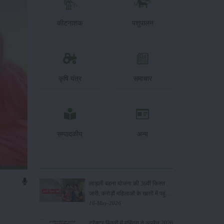
कीटनाशक
पशुपालन
कृषि यंत्र
समाचार
सम्पादकीय
अन्य
लाड़ली बहना योजना की 36वीं किस्त
जारी, करोड़ों महिलाओं के खातों में पहुंचे
1500 रुपये
16-May-2026
ट्रैक्टर बिक्री में महिंद्रा ने अप्रैल 2026