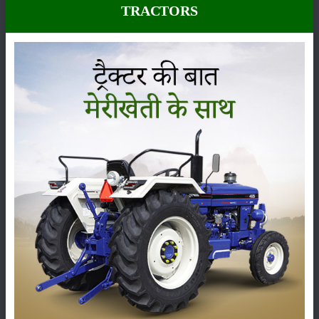
TRACTORS
कीटनाशक
पशुपालन
कृषि यंत्र
समाचार
सम्पादकीय
अन्य
लाड़ली बहना योजना की 36वीं किस्त जारी, करोड़ों महिलाओं के
खातों में पहुंचे 1500 रुपये
16-May-2026
ट्रैक्टर बिक्री में महिंद्रा ने अप्रैल 2026 में दर्ज की 20% से