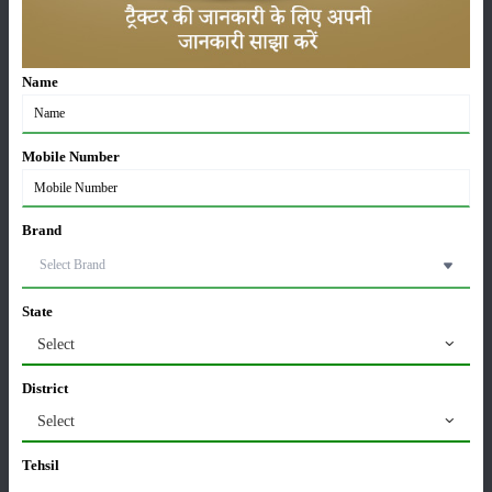
अधिक वृद्धि
01-May-2026
Name
Sonalika Tractors Achieves Record Sales of 1,80,504
Units in FY’26
02-Apr-2026
Mobile Number
मसूर की एमएसपी खरीद पर सरकार से मिली मंजूरी: किसानों को
मिली बड़ी राहत
Brand
28-Mar-2026
State
पूसा कृषि विज्ञान मेला 2026: 25–27 फरवरी को आयोजन
24-Feb-2026
Select
District
किसान क्रेडिट कार्ड (KCC) में बड़े सुधार की तैयारी: RBI की
Select
नई पहल से किसानों को मिलेगा फायदा
13-Feb-2026
Tehsil