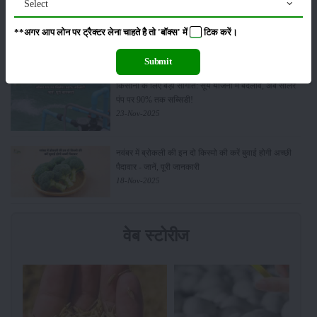
Select
Budget 2026: ‘भारत विस्तार’ से कृषि में डिजिटल और AI
**अगर आप लोन पर ट्रैक्टर लेना चाहते है तो 'बॉक्स' में
टिक
करें।
क्रांति की शुरुआत
01-Feb-2026
Submit
किसानों के लिए बड़ी सौगात: सूर्य योजना में बदलाव, अब सोलर
पंप पर 90% तक सब्सिडी!
23-Nov-2025
नवंबर में ब्रोकली की इन दो किस्मो की करें बुवाई होगी अच्छी
पैदावार - जानें, पूरी जानकारी
18-Nov-2025
वेब स्टोरीज