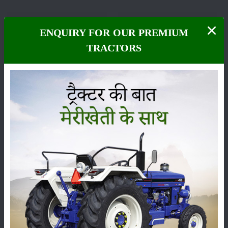
ENQUIRY FOR OUR PREMIUM
TRACTORS
फसल
भंडारण
कीटनाशक
पशुपालन
कृषि यंत्र
समाचार
सम्पादकीय
अन्य