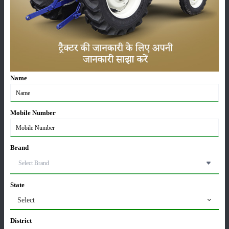
लाड़ली बहना योजना की 36वीं किस्त जारी, करोड़ों महिलाओं के
खातों में पहुंचे 1500 रुपये
16-May-2026
Name
ट्रैक्टर बिक्री में महिंद्रा ने अप्रैल 2026 में दर्ज की 20% से
अधिक वृद्धि
01-May-2026
Mobile Number
Sonalika Tractors Achieves Record Sales of 1,80,504
Units in FY’26
Brand
02-Apr-2026
मसूर की एमएसपी खरीद पर सरकार से मिली मंजूरी: किसानों को
State
मिली बड़ी राहत
28-Mar-2026
Select
District
पूसा कृषि विज्ञान मेला 2026: 25–27 फरवरी को आयोजन