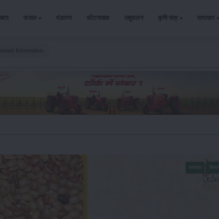
ैक्टर
फसल
भंडारण
कीटनाशक
पशुपालन
कृषि यंत्र
समाचार
portant Information
समाचार
किसा