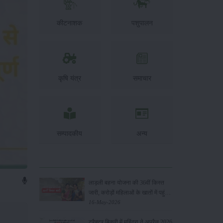
कीटनाशक
पशुपालन
कृषि यंत्र
समाचार
सम्पादकीय
अन्य
लाड़ली बहना योजना की 36वीं किस्त
जारी, करोड़ों महिलाओं के खातों में पहुंचे
1500 रुपये
16-May-2026
ट्रैक्टर बिक्री में महिंद्रा ने अप्रैल 2026