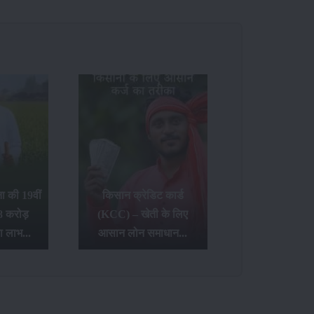
 की 19वीं
किसान क्रेडिट कार्ड
8 करोड़
(KCC) – खेती के लिए
ा लाभ...
आसान लोन समाधान...