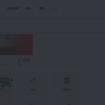
सम्पादकीय
अन्य
हिंदी
श्रेणी
न-समाचार
फसल
भंडारण