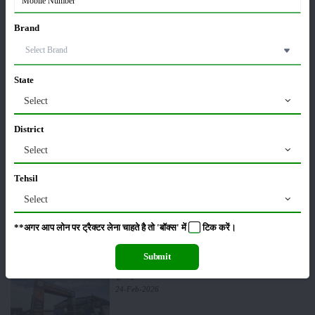
लाड़ली बहना योजना की 36वीं किस्त जारी, करोड़ों महिलाओं के
खातों में पहुंचे 1500 रुपये
Brand
16-May-2026
ट्रैक्टर बिक्री में महिंद्रा ने अप्रैल 2026 में दर्ज की 20% से
State
अधिक वृद्धि
Select
01-May-2026
District
Sonalika Tractors Achieves Record Sales of 1,80,504
Select
Units in FY’26
02-Apr-2026
Tehsil
Select
मसूर की एमएसपी खरीद पर सरकार से मिली मंजूरी: किसानों को
मिली बड़ी राहत
**अगर आप लोन पर ट्रैक्टर लेना चाहते है तो 'बॉक्स' में
टिक
करें।
28-Mar-2026
Submit
पूसा कृषि विज्ञान मेला 2026: 25–27 फरवरी को आयोजन
24-Feb-2026