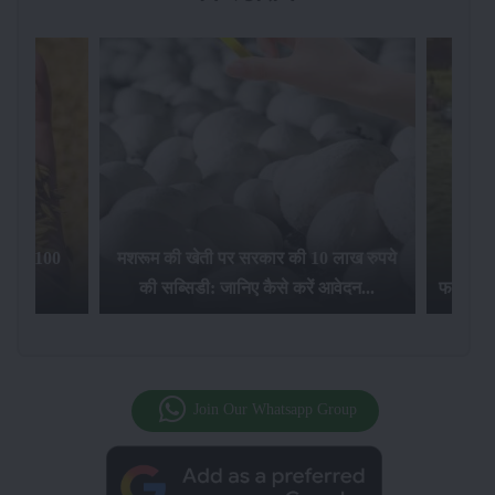
िलेगा 100
मशरूम की खेती पर सरकार की 10 लाख रुपये
की सब्सिडी: जानिए कैसे करें आवेदन...
फसल बीम
Join Our Whatsapp Group