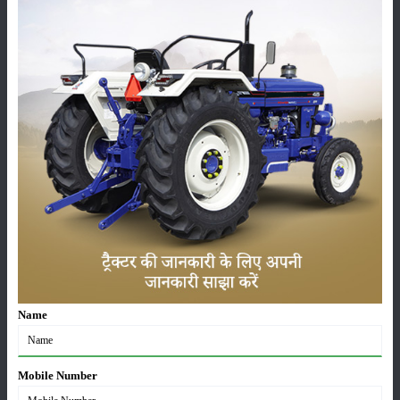
फसल
भंडारण
कीटनाशक
पशुपालन
कृषि यंत्र
समाचार
Name
सम्पादकीय
अन्य
Mobile Number