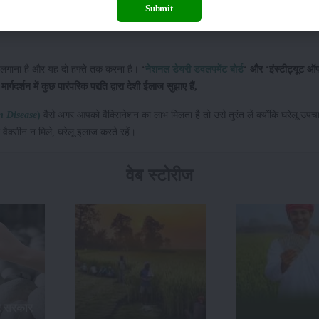
Submit
द इसमें तिल का तेल मिलाते हुए उबाल लें, ठंडा होने के बाद लेप को आपको पशु के घाव पर लगाना
 लगाना है और यह दो हफ्ते तक करना है।
‘
नेशनल डेयरी डवलपमेंट बोर्ड
‘ और ‘इंस्टीट्यूट ऑ
मार्गदर्शन में कुछ पारंपरिक पद्दति द्वारा देशी ईलाज सुझाए हैं,
 Disease
)
वैसे अगर आपको वैक्सिनेशन का लाभ मिलता है तो उसे तुरंत लें क्योंकि घरेलू उपच
ैक्सीन न मिले, घरेलू इलाज करते रहें।
वेब स्टोरीज
र सरकार