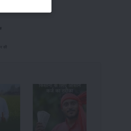
 है लेकिन
फ
ार की