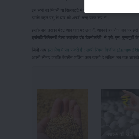
इन सभी को मिक्सी या सिलबट्टे में पीस लें और पेस्ट बना लें । इसके बा
इसके पहले पशु के घाव को अच्छी तरह साफ कर लें।
इसके बाद उसका पेस्ट आप घाव पर लगा दें, आपको हर रोज घाव पर इसे
ट्रांसडिसिप्लिनरी हेल्थ साइंसेज एंड टेक्नोलॉजी’ ने प्रो. एन. पुण्यमूर्थी के 
जिन्हे आप
इस लेख में पढ़ सकते हैं : लम्पी स्किन डिजीज (
Lumpy Skin
अपनी सीमाएं जबकि वैक्सीन शर्तिया काम करती है लेकिन जब तक आपको व
मशरूम की खेती प