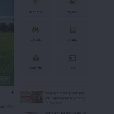
कीटनाशक
पशुपालन
कृषि यंत्र
समाचार
सम्पादकीय
अन्य
लाड़ली बहना योजना की 36वीं किस्त
जारी, करोड़ों महिलाओं के खातों में पहुंचे
1500 रुपये
16-May-2026
mpy Skin
ट्रैक्टर बिक्री में महिंद्रा ने अप्रैल 2026