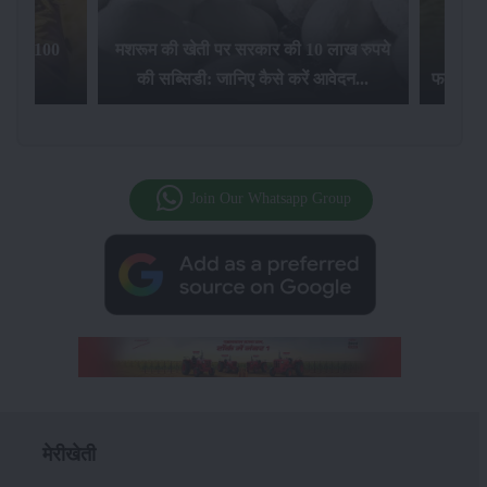
िलेगा 100
मशरूम की खेती पर सरकार की 10 लाख रुपये
की सब्सिडी: जानिए कैसे करें आवेदन...
फसल बीम
Join Our Whatsapp Group
मेरीखेती