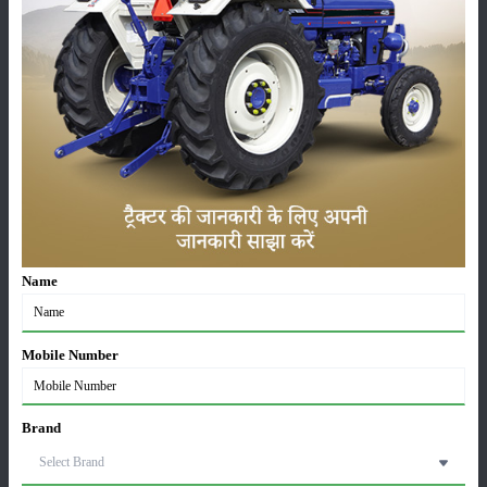
लैटेराइट मृदा केरल, मध्य प्रदेश, ओडिशा, असम, तमिलनाडु और कर्नाटक में पाई जाती
है। लैटेराइट मृदा अत्यधिक उपजाऊ नहीं होती है।
परंतु दलहन, चाय, कॉफी, रबड़, नारियल, काजू, कपास, चावल और गेहूं की खेती इस
मिट्टी में होती है। इस मिट्टी में आयरन की भरपूर मात्रा होती है। इस वजह से ईंट
तैयार करने में भी इस मृदा का इस्तेमाल किया जाता है।
श्रेणी
Name
फसल
भंडारण
Mobile Number
Brand
कीटनाशक
पशुपालन