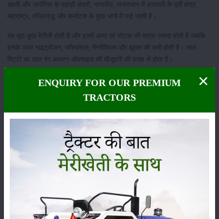
खासी और जयंतिया के पहाड़ी क्षेत्रों, नागालैंड, राजस्थान में अरावली के पूर्वी क्षेत्र,
महाराष्ट्र, तमिलनाडु और कर्नाटक के कुछ भागों में पाई जाती है।
यह मृदा कुछ रेतीली होती है और इसमें अम्ल एवं पोटाश की मात्रा ज्यादा होती है जबकि
इसके अंदर नाइट्रोजन, फॉस्फोरस, मैग्नीशियम और ह्यूमस की कमी होती है। लाल
मिट्टी का लाल रंग आयरन ऑक्साइड की मौजूदगी की वजह से होता है।
परंतु, जलयोजित तौर पर यह पीली दिखाई पड़ती है। चावल, गेहूं, गन्ना, मक्का,
ENQUIRY FOR OUR PREMIUM
मूंगफली, रागी, आलू, तिलहनी व दलहनी फसलें, बाजरा, आम, संतरा जैसे खट्टे फल व
TRACTORS
कुछ
सब्ज़ियों की खेती
अच्छी सिंचाई व्यवस्था करके उगाई जा सकती हैं।
लैटेराइट मिट्टी कहाँ पाई जाती है और इसमें कौन-कौन सी फसल
की जा सकती हैं
लैटेराइट मृदा पहाड़ियों एवं ऊंची चट्टानों की चोटी से निर्मित होती है। मानसूनी जलवायु
के शुष्क एवं नम होने का जो बदलाव होता है, उससे इस मृदा को निर्मित होने में सहायता
मिलती है।
मृदा में अम्ल एवं आयरन अधिक होता है। वहीं फॉस्फोरस, नाइट्रोजन, कैल्शियम और
ह्यूमस की कमी होती है। इस मृदा को गहरी लाल लैटेराइट, सफेद लैटेराइट एवं भूमिगत
जलवायी लैटेराइट में विभाजित किया जाता है।