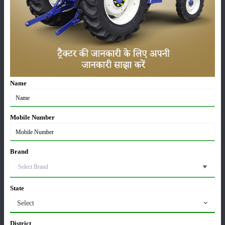
सम्पादकीय
अन्य
लाड़ली बहना योजना की 36वीं किस्त जारी, करोड़ों महिलाओं के
खातों में पहुंचे 1500 रुपये
16-May-2026
Name
ट्रैक्टर बिक्री में महिंद्रा ने अप्रैल 2026 में दर्ज की 20% से
अधिक वृद्धि
01-May-2026
Mobile Number
Sonalika Tractors Achieves Record Sales of 1,80,504
Units in FY’26
Brand
02-Apr-2026
मसूर की एमएसपी खरीद पर सरकार से मिली मंजूरी: किसानों को
State
मिली बड़ी राहत
Select
28-Mar-2026
District