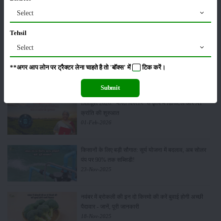
पूसा कृषि विज्ञान मेला 2026: 25–27 फरवरी को आयोजन
Select
24-Feb-2026
Tehsil
Select
किसान क्रेडिट कार्ड (KCC) में बड़े सुधार की तैयारी: RBI की
नई पहल से किसानों को मिलेगा फायदा
**अगर आप लोन पर ट्रैक्टर लेना चाहते है तो 'बॉक्स' में
टिक
करें।
13-Feb-2026
Submit
Budget 2026: ‘भारत विस्तार’ से कृषि में डिजिटल और AI
क्रांति की शुरुआत
01-Feb-2026
किसानों के लिए बड़ी सौगात: सूर्य योजना में बदलाव, अब सोलर
पंप पर 90% तक सब्सिडी!
23-Nov-2025
नवंबर में ब्रोकली की इन दो किस्मो की करें बुवाई होगी अच्छी
पैदावार - जानें, पूरी जानकारी
18-Nov-2025