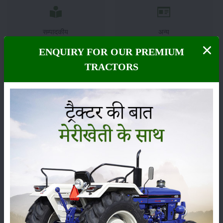
सम्पादकीय
अन्य
ENQUIRY FOR OUR PREMIUM
TRACTORS
लाड़ली बहना योजना की 36वीं किस्त जारी, करोड़ों महिलाओं के
खातों में पहुंचे 1500 रुपये
16-May-2026
ट्रैक्टर बिक्री में महिंद्रा ने अप्रैल 2026 में दर्ज की 20% से
अधिक वृद्धि
01-May-2026
Sonalika Tractors Achieves Record Sales of 1,80,504
Units in FY’26
02-Apr-2026
मसूर की एमएसपी खरीद पर सरकार से मिली मंजूरी: किसानों को
मिली बड़ी राहत