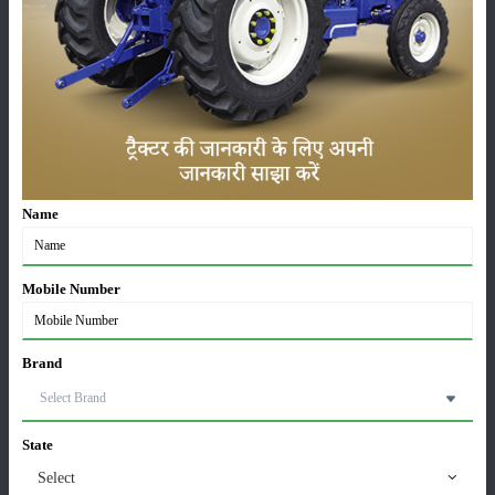
28-Mar-2026
पूसा कृषि विज्ञान मेला 2026: 25–27 फरवरी को आयोजन
24-Feb-2026
किसान क्रेडिट कार्ड (KCC) में बड़े सुधार की तैयारी: RBI की
नई पहल से किसानों को मिलेगा फायदा
Name
13-Feb-2026
Mobile Number
Budget 2026: ‘भारत विस्तार’ से कृषि में डिजिटल और AI
क्रांति की शुरुआत
01-Feb-2026
Brand
किसानों के लिए बड़ी सौगात: सूर्य योजना में बदलाव, अब सोलर
पंप पर 90% तक सब्सिडी!
23-Nov-2025
State
Select