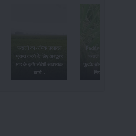
फसलों का अधिक उत्पादन
Paddy Insects - धान की
प्राप्त करने के लिए अक्टूबर
फसल में लगने वाले पौध
माह के कृषि संबंधी आवश्यक
फुदके और तना छेदक किट के
कार्य...
नियंत्रण उपाय...