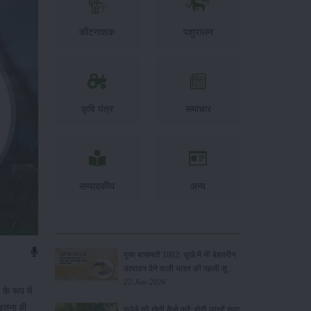
कीटनाशक
पशुपालन
कृषि यंत्र
समाचार
सम्पादकीय
अन्य
पूसा बासमती 1882: सूखे में भी बेहतरीन
उत्पादन देने वाली भारत की पहली सूखा-
सहिष्णु बासमती किस्म
22-Jun-2026
के रूप में
 इतना ही
करेले की खेती कैसे करें: होगी लाखों रुपए