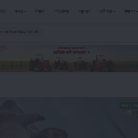
ैक्टर
फसल
भंडारण
कीटनाशक
पशुपालन
कृषि यंत्र
समाचार
ction From Stray Animals
फसल
खाद