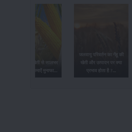
जलवायु परिवर्तन का गेंहू की
बेबी कॉर्न की खेती से सालभर
खेती और उत्पादन पर क्या
में 3 से 4 बार कमाऐं मुनाफा...
प्रभाव होता है ?...