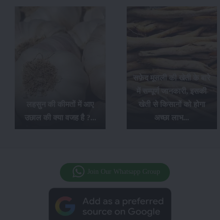
सफ़ेद मूसली की खेती के बारे
में सम्पूर्ण जानकारी, इसकी
लहसुन की कीमतों में आए
खेती से किसानों को होगा
उछाल की क्या वजह है ?...
अच्छा लाभ...
Join Our Whatsapp Group