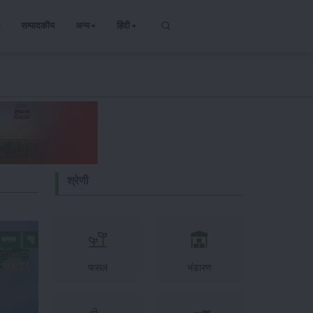
सम्पादकीय
अन्य
हिंदी
श्रेणी
्य फसल
गेंहूं
फसल
भंडारण