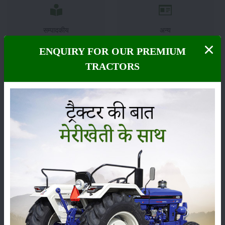
सम्पादकीय
अन्य
ENQUIRY FOR OUR PREMIUM
TRACTORS
पूसा बासमती 1882: सूखे में भी बेहतरीन उत्पादन देने वाली
भारत की पहली सूखा-सहिष्णु बासमती किस्म
22-Jun-2026
करेले की खेती कैसे करें: होगी लाखों रुपए की कमाई
29-May-2026
सीताफल की खेती कैसे करें: होगी लाखों रुपए की कमाई
21-May-2026
ग्वार की खेती कैसे करें: जानें खेती का सही समय और उन्नत
किस्में