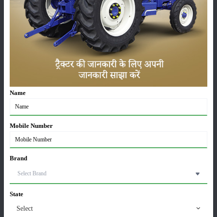
17-May-2026
हींग की खेती कैसे करें: होंगी लाखों रुपए की कमाई
06-May-2026
बंजर जमीन में अश्वगंधा की खेती कैसे करें: सही तरीका, समय
और उन्नत तकनीकें
Name
03-May-2026
Mobile Number
आधुनिक तकनीक से चीकू की खेती कैसे करें: जानें पूरी
जानकारी
27-Apr-2026
Brand
सरकार से किसानों को बड़ी राहत - बिना फार्मर रजिस्ट्रेशन के
बेच सकेंगे गेहूं
21-Apr-2026
State
Select