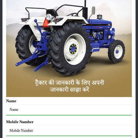
कीटनाशक
पशुपालन
कृषि यंत्र
समाचार
Name
सम्पादकीय
अन्य
Mobile Number
लाड़ली बहना योजना की 36वीं किस्त जारी, करोड़ों महिलाओं के
खातों में पहुंचे 1500 रुपये