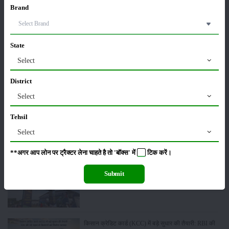
16-May-2026
Brand
ट्रैक्टर बिक्री में महिंद्रा ने अप्रैल 2026 में दर्ज की 20% से
अधिक वृद्धि
State
01-May-2026
Select
Sonalika Tractors Achieves Record Sales of 1,80,504
District
Units in FY’26
Select
02-Apr-2026
Tehsil
मसूर की एमएसपी खरीद पर सरकार से मिली मंजूरी: किसानों को
Select
मिली बड़ी राहत
28-Mar-2026
**अगर आप लोन पर ट्रैक्टर लेना चाहते है तो 'बॉक्स' में
टिक
करें।
Submit
पूसा कृषि विज्ञान मेला 2026: 25–27 फरवरी को आयोजन
24-Feb-2026
किसान क्रेडिट कार्ड (KCC) में बड़े सुधार की तैयारी: RBI की