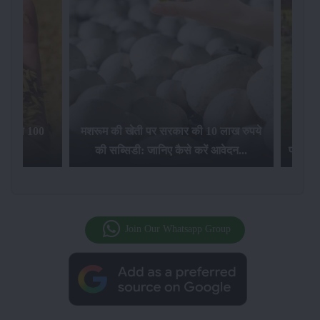
िलेगा 100
मशरूम की खेती पर सरकार की 10 लाख रुपये
की सब्सिडी: जानिए कैसे करें आवेदन...
फसल बीम
Join Our Whatsapp Group