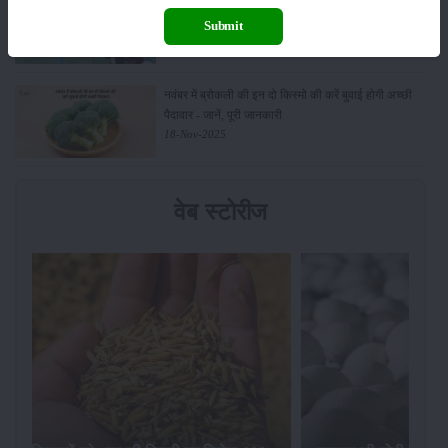
पंप पर 90% तक सब्सिडी!
Submit
23-Nov-2025
नवंबर में ब्रोकली की इन दो किस्मो की करें बुवाई होगी अच्छी
पैदावार - जानें, पूरी जानकारी
18-Nov-2025
वेब स्टोरीज