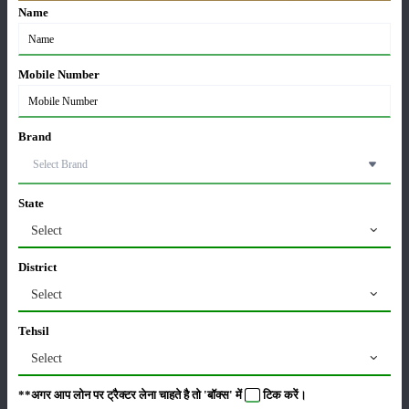
02-Apr-2026
Name
मसूर की एमएसपी खरीद पर सरकार से मिली मंजूरी: किसानों को
Mobile Number
मिली बड़ी राहत
28-Mar-2026
Brand
पूसा कृषि विज्ञान मेला 2026: 25–27 फरवरी को आयोजन
24-Feb-2026
State
Select
किसान क्रेडिट कार्ड (KCC) में बड़े सुधार की तैयारी: RBI की
नई पहल से किसानों को मिलेगा फायदा
District
13-Feb-2026
Select
Budget 2026: ‘भारत विस्तार’ से कृषि में डिजिटल और AI
Tehsil
क्रांति की शुरुआत
Select
01-Feb-2026
**अगर आप लोन पर ट्रैक्टर लेना चाहते है तो 'बॉक्स' में
टिक
करें।
किसानों के लिए बड़ी सौगात: सूर्य योजना में बदलाव, अब सोलर