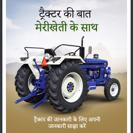
कृषि यंत्र
समाचार
सम्पादकीय
अन्य
लाड़ली बहना योजना की 36वीं किस्त जारी, करोड़ों महिलाओं के
खातों में पहुंचे 1500 रुपये
16-May-2026
ट्रैक्टर बिक्री में महिंद्रा ने अप्रैल 2026 में दर्ज की 20% से
अधिक वृद्धि
01-May-2026
Sonalika Tractors Achieves Record Sales of 1,80,504
Units in FY’26