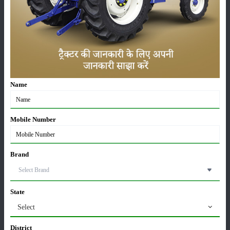
सम्पादकीय
अन्य
लाड़ली बहना योजना की 36वीं किस्त जारी, करोड़ों महिलाओं के
खातों में पहुंचे 1500 रुपये
16-May-2026
Name
ट्रैक्टर बिक्री में महिंद्रा ने अप्रैल 2026 में दर्ज की 20% से
अधिक वृद्धि
01-May-2026
Mobile Number
Sonalika Tractors Achieves Record Sales of 1,80,504
Units in FY’26
Brand
02-Apr-2026
मसूर की एमएसपी खरीद पर सरकार से मिली मंजूरी: किसानों को
State
मिली बड़ी राहत
Select
28-Mar-2026
District