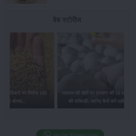
वेब स्टोरीज
िलेगा 100
मशरूम की खेती पर सरकार की 10 लाख रुपये
की सब्सिडी: जानिए कैसे करें आवेदन...
फसल बीम
Join Our Whatsapp Group