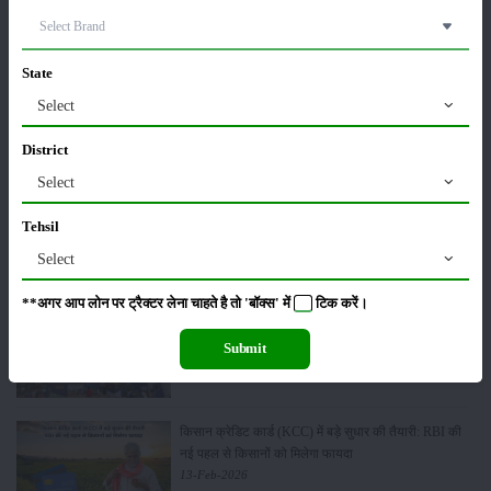
ट्रैक्टर बिक्री में महिंद्रा ने अप्रैल 2026 में दर्ज की 20% से
अधिक वृद्धि
01-May-2026
State
Select
Sonalika Tractors Achieves Record Sales of 1,80,504
Units in FY’26
District
02-Apr-2026
Select
मसूर की एमएसपी खरीद पर सरकार से मिली मंजूरी: किसानों को
Tehsil
मिली बड़ी राहत
Select
28-Mar-2026
**अगर आप लोन पर ट्रैक्टर लेना चाहते है तो 'बॉक्स' में
टिक
करें।
पूसा कृषि विज्ञान मेला 2026: 25–27 फरवरी को आयोजन
Submit
24-Feb-2026
किसान क्रेडिट कार्ड (KCC) में बड़े सुधार की तैयारी: RBI की
नई पहल से किसानों को मिलेगा फायदा
13-Feb-2026