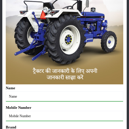
कीटनाशक
पशुपालन
कृषि यंत्र
समाचार
सम्पादकीय
अन्य
Name
लाड़ली बहना योजना की 36वीं किस्त जारी, करोड़ों महिलाओं के
Mobile Number
खातों में पहुंचे 1500 रुपये
16-May-2026
Brand