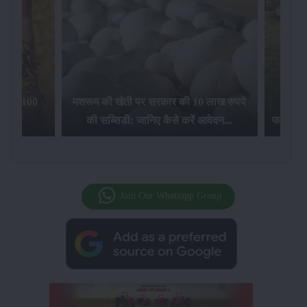
िलेगा 100
मशरूम की खेती पर सरकार की 10 लाख रुपये
की सब्सिडी: जानिए कैसे करें आवेदन...
फसल बीम
Join Our Whatsapp Group