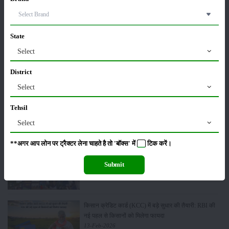
ट्रैक्टर बिक्री में महिंद्रा ने अप्रैल 2026 में दर्ज की 20% से
अधिक वृद्धि
01-May-2026
State
Select
Sonalika Tractors Achieves Record Sales of 1,80,504
Units in FY’26
District
02-Apr-2026
Select
Tehsil
मसूर की एमएसपी खरीद पर सरकार से मिली मंजूरी: किसानों को
मिली बड़ी राहत
Select
28-Mar-2026
**अगर आप लोन पर ट्रैक्टर लेना चाहते है तो 'बॉक्स' में
टिक
करें।
पूसा कृषि विज्ञान मेला 2026: 25–27 फरवरी को आयोजन
Submit
24-Feb-2026
किसान क्रेडिट कार्ड (KCC) में बड़े सुधार की तैयारी: RBI की
नई पहल से किसानों को मिलेगा फायदा
13-Feb-2026