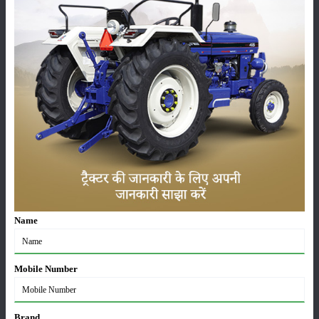
कीटनाशक
पशुपालन
कृषि यंत्र
समाचार
सम्पादकीय
अन्य
Name
लाड़ली बहना योजना की 36वीं किस्त जारी, करोड़ों महिलाओं के
Mobile Number
खातों में पहुंचे 1500 रुपये
16-May-2026
Brand