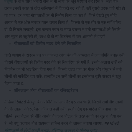
पशुओं
के साथ साथ आवारा गायों में भी लोगों को खूब परेशान कर दिया है. जहां एक
तरफ इनकी वजह से खेत खलियानों में दिक्कते बढ़ रही हैं, वहीं दूसरी तरफ चाहे गांव हो
या शहर, हर जगह गौशालाओं का भी निर्माण किया जा रहा है. जिसे देखते हुए नीति
आयोग ने एक ओस मास्टर प्लान तैयार किया है, जिससे वो एक तीर से एक नहीं बल्कि
दो-दो निशाने लगाएगी. इस मास्टर प्लान के तहत देशभर में बनी गौशालाओं की स्थिति
और सूरत तो सुधरेगी ही, साथ ही वो न्य बिजनेस भी कर आसानी से पाएंगी.
गौशालाओं को वित्तीय मदद देने की सिफारिश
नीति आयोग के सदस्य पड़ पर कार्यरत रमेश चंद की अध्यक्षता में एक समिति बनाई गयी.
जिसमें गौशालाओं को वित्तीय मदद देने की सिफारिश की गयी है. इसके अलावा उन्हें नये
बिजनेस का भी आइडिया दिया गया है. जिसके तहत गाय का गोबर और गोमूत्र से बनी
चीजों की मार्केटिंग कर सकें. हालांकि इन सभी चीजों का इस्तेमाल कृषि सेक्टर में खूब
किया जाता है.
ऑनलाइन होगा गौशालाओं का रजिस्ट्रेशन
मीडिया रिपोर्ट्स के मुताबिक समिति का एक और प्रस्ताव भी है. जिसमें सभी गौशालाओं
के ऑनलाइन रजिस्ट्रेशन की बात कही गयी. इसके लिए एक पोर्टल भी बनाया जाना
चहिये. इस पोर्टल को नीति आयोग के दर्पण पोर्टल की तरह बनाने का सुझाव दिया गया
है. जो पशु कल्याण बोर्ड सहायता हासिल करने के लायक बनाया जाएगा.
यह भी पढ़ें:
गौशालाओं से होगी अच्छी कमाई, हरियाणा सरकार ने योजना बनाई