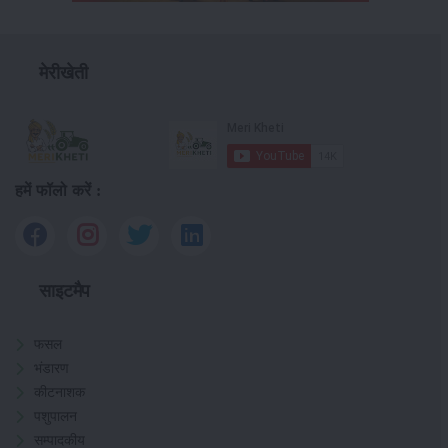
मेरीखेती
हमें फॉलो करें :
साइटमैप
फसल
भंडारण
कीटनाशक
पशुपालन
सम्पादकीय