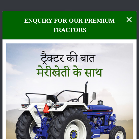
ENQUIRY FOR OUR PREMIUM
TRACTORS
फसल
भंडारण
कीटनाशक
पशुपालन
कृषि यंत्र
समाचार
सम्पादकीय
अन्य