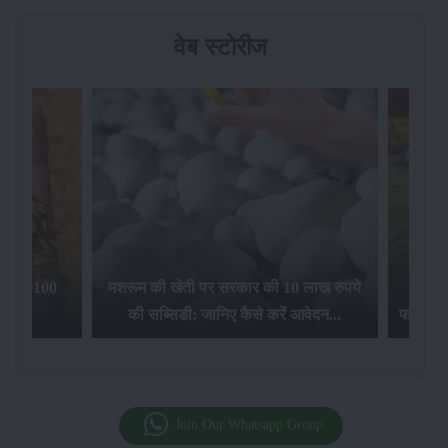
वेब स्टोरीज
िलेगा 100
मशरूम की खेती पर सरकार की 10 लाख रुपये
की सब्सिडी: जानिए कैसे करें आवेदन...
फसल बीम
Join Our Whatsapp Group