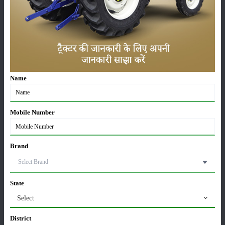
लाड़ली बहना योजना की 36वीं किस्त जारी, करोड़ों महिलाओं के
खातों में पहुंचे 1500 रुपये
16-May-2026
Name
ट्रैक्टर बिक्री में महिंद्रा ने अप्रैल 2026 में दर्ज की 20% से
अधिक वृद्धि
01-May-2026
Mobile Number
Sonalika Tractors Achieves Record Sales of 1,80,504
Units in FY’26
Brand
02-Apr-2026
मसूर की एमएसपी खरीद पर सरकार से मिली मंजूरी: किसानों को
State
मिली बड़ी राहत
28-Mar-2026
Select
District
पूसा कृषि विज्ञान मेला 2026: 25–27 फरवरी को आयोजन