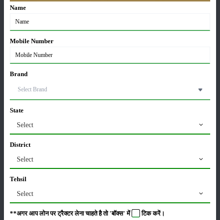
Name
कृषि यंत्र
समाचार
Mobile Number
Brand
सम्पादकीय
अन्य
State
लाड़ली बहना योजना की 36वीं किस्त जारी, करोड़ों महिलाओं के
Select
खातों में पहुंचे 1500 रुपये
16-May-2026
District
Select
ट्रैक्टर बिक्री में महिंद्रा ने अप्रैल 2026 में दर्ज की 20% से
अधिक वृद्धि
Tehsil
01-May-2026
Select
Sonalika Tractors Achieves Record Sales of 1,80,504
**अगर आप लोन पर ट्रैक्टर लेना चाहते है तो 'बॉक्स' में
टिक
करें।
Units in FY’26