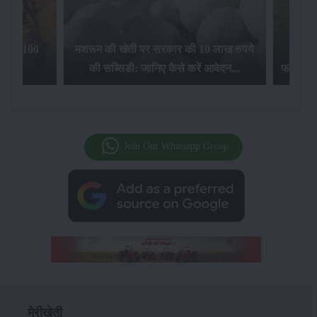
िलेगा 100
मशरूम की खेती पर सरकार की 10 लाख रुपये
की सब्सिडी: जानिए कैसे करें आवेदन...
फसल बीम
Join Our Whatsapp Group
मेरीखेती