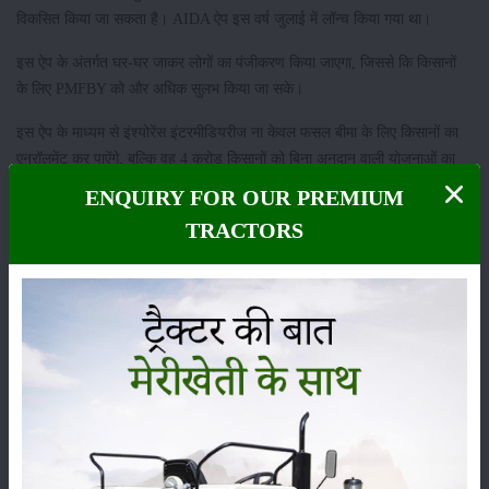
विकसित किया जा सकता है। AIDA ऐप इस वर्ष जुलाई में लॉन्च किया गया था।
इस ऐप के अंतर्गत घर-घर जाकर लोगों का पंजीकरण किया जाएगा, जिससे कि किसानों
के लिए PMFBY को और अधिक सुलभ किया जा सके।
इस ऐप के माध्यम से इंश्योरेंस इंटरमीडियरीज ना केवल फसल बीमा के लिए किसानों का
एनरॉलमेंट कर पाऐंगे, बल्कि वह 4 करोड़ किसानों को बिना अनुदान वाली योजनाओं का
फायदा भी दे पाऐंगे।
ENQUIRY FOR OUR PREMIUM
श्रेणी
TRACTORS
फसल
भंडारण
कीटनाशक
पशुपालन