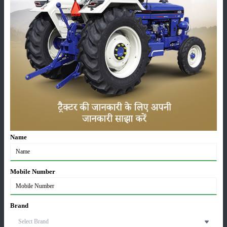
कृषि यंत्र
समाचार
सम्पादकीय
अन्य
Name
लाड़ली बहना योजना की 36वीं किस्त जारी, करोड़ों महिलाओं के
खातों में पहुंचे 1500 रुपये
16-May-2026
Mobile Number
ट्रैक्टर बिक्री में महिंद्रा ने अप्रैल 2026 में दर्ज की 20% से
Brand
अधिक वृद्धि
01-May-2026