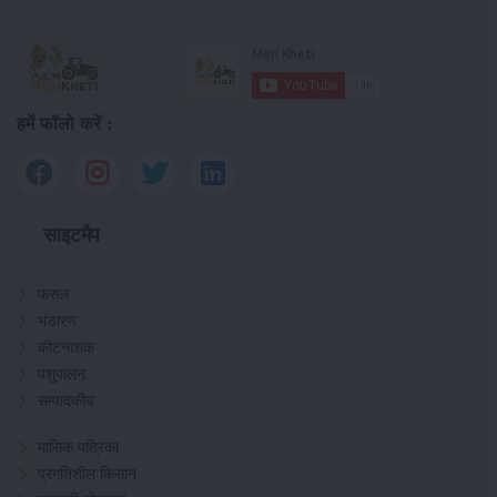
हमें फॉलो करें :
साइटमैप
फसल
भंडारण
कीटनाशक
पशुपालन
सम्पादकीय
मासिक पत्रिका
प्रगतिशील किसान