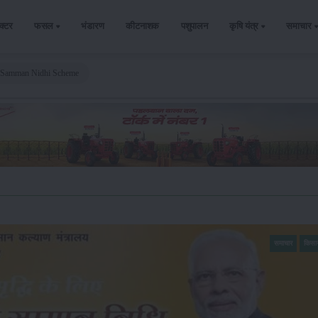
ैक्टर
फसल
भंडारण
कीटनाशक
पशुपालन
कृषि यंत्र
समाचार
n Samman Nidhi Scheme
समाचार
किसा