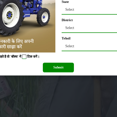
State
Select
District
Select
Tehsil
Select
 है तो 'बॉक्स' में
टिक
करें।
Submit