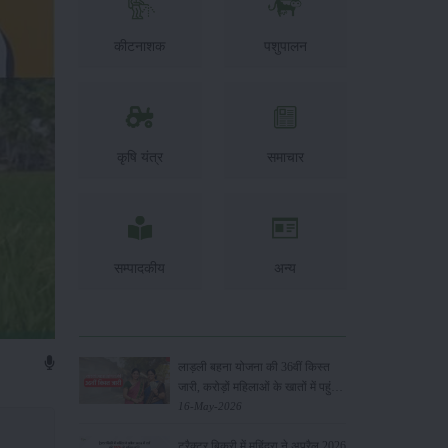
कीटनाशक
पशुपालन
कृषि यंत्र
समाचार
सम्पादकीय
अन्य
लाड़ली बहना योजना की 36वीं किस्त
जारी, करोड़ों महिलाओं के खातों में पहुंचे
1500 रुपये
16-May-2026
ट्रैक्टर बिक्री में महिंद्रा ने अप्रैल 2026