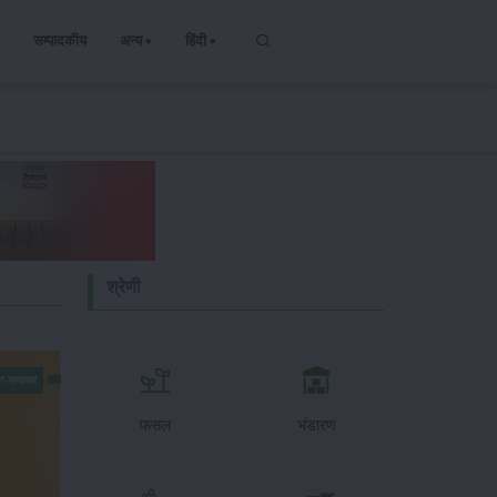
सम्पादकीय
अन्य
हिंदी
श्रेणी
न-समाचार
फसल
भंडारण