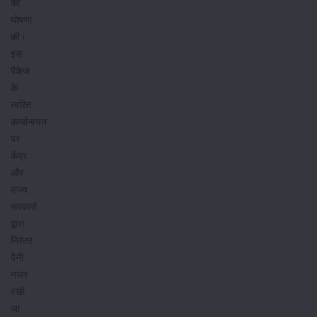
की
घोषणा
की।
इस
पैकेज
के
त्‍वरित
कार्यान्वयन
पर
केंद्र
और
राज्य
सरकारों
द्वारा
निरंतर
पैनी
नजर
रखी
जा