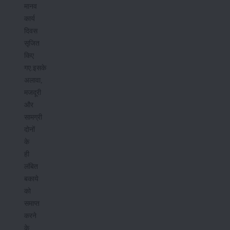
मानव
कार्य
दिवस
सृजित
किए
गए.इसके
अलावा,
मजदूरी
और
सामग्री
दोनों
के
ही
लंबित
बकाये
को
समाप्त
करने
के