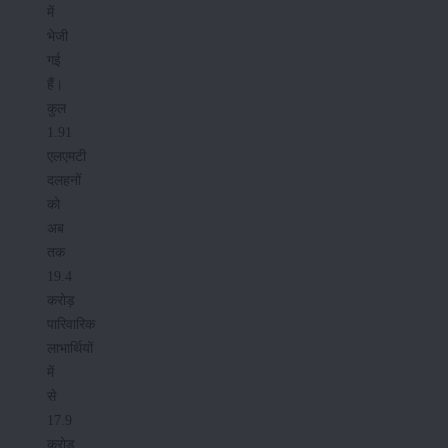
में
भेजी
गई
हैं।
कुल
1.91
एलएमटी
दलहनों
को
अब
तक
19.4
करोड़
पारिवारिक
लाभार्थियों
में
से
17.9
करोड़