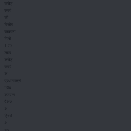
करोड़
रुपये
की
वित्तीय
सहायता
मिली.
1.70
लाख
करोड़
रुपये
के
प्रधानमंत्री
गरीब
कल्याण
पैकेज
के
हिस्से
के
रूप