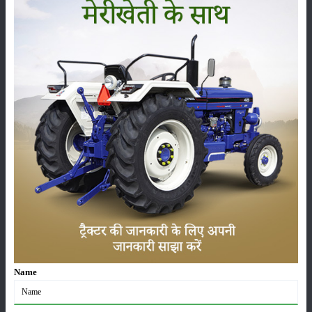
सम्पादकीय
मासिक
पत्रिका
प्रगतिशील
किसान
सरकारी
योजनाएं
हमारे
विशेषज्ञ
हमारे
Name
बारे
में