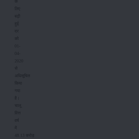
के
लिए
बढ़ी
हुई
दर
को
01-
04-
2020
से
अधिसूचित
किया
गया
है।
चालू
वित्त
वर्ष
में
48.13 करोड़