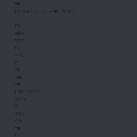
तक
101 लाख मीट्रिक टन खाद्यान्न 36 राज्यों
/
केंद्र
शासित
प्रदेशों
द्वारा
अप्रैल
के
लिए
उठाया
गया
है.36.93 एलएमटी
खाद्यान्न
का
वितरण
किया
गया
है,