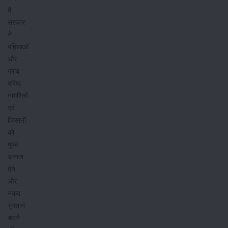
में
सरकार
ने
महिलाओं
और
गरीब
वरिष्ठ
नागरिकों
एवं
किसानों
को
मुफ्त
अनाज
देने
और
नकद
भुगतान
करने