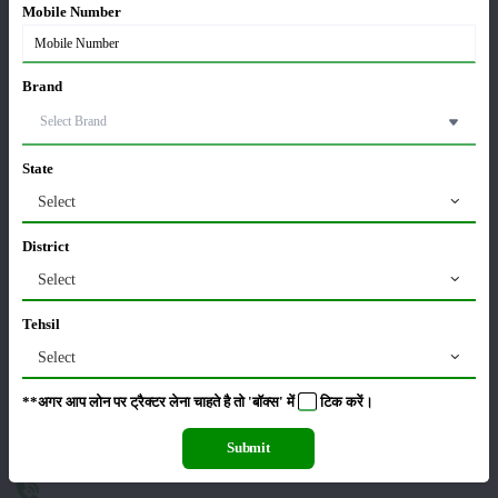
Mobile Number
हमारा
Brand
पता
5ए-46,
State
6वीं
Select
मंजिल,
क्लाउड9
District
टावर,
Select
वैशाली
सेक्टर 1,
Tehsil
गाजियाबाद
Select
- 201010
**अगर आप लोन पर ट्रैक्टर लेना चाहते है तो 'बॉक्स' में
टिक
करें।
Submit
contact@merikheti.com