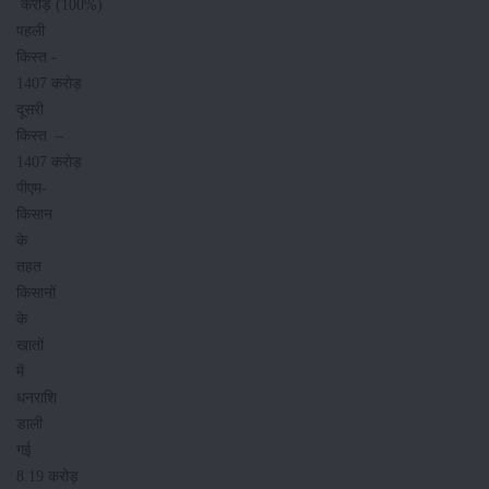
करोड़ (100%)
पहली
किस्‍त -
1407 करोड़
दूसरी
किस्‍त –
1407 करोड़
पीएम-
किसान
के
तहत
किसानों
के
खातों
में
धनराशि
डाली
गई
8.19 करोड़