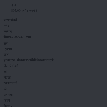
कुल
895.09 करोड़ रुपये है।
प्रधानमंत्री
गरीब
कल्याण
पैकेज
02/06/2020 तक
कुल
प्रत्यक्ष
लाभ
हस्‍तांतरण
योजना
लाभार्थियों
की
संख्या
धनराशि
पीएमजेडीवाई
की
महिला
खाताधारकों
को
सहायता
पहली
किस्‍त -