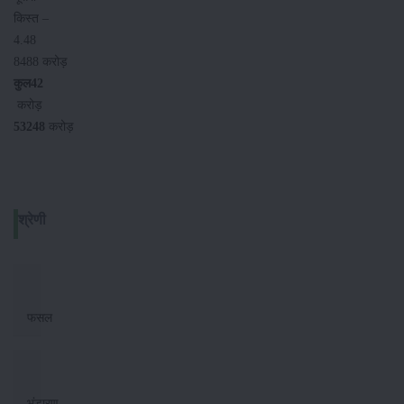
किस्‍त –
4.48
8488 करोड़
कुल
42
करोड़
53248
करोड़
श्रेणी
फसल
भंडारण