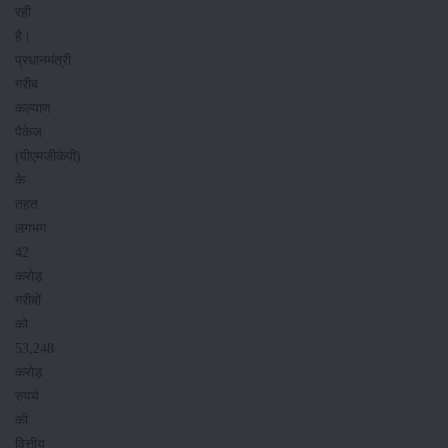
रही
है।
प्रधानमंत्री
गरीब
कल्याण
पैकेज
(पीएमजीकेपी)
के
तहत
लगभग
42
करोड़
गरीबों
को
53,248
करोड़
रुपये
की
वित्तीय