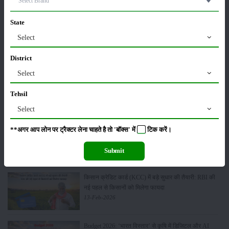
01-May-2026
State
Sonalika Tractors Achieves Record Sales of 1,80,504
Select
Units in FY’26
02-Apr-2026
District
Select
मसूर की एमएसपी खरीद पर सरकार से मिली मंजूरी: किसानों को
मिली बड़ी राहत
Tehsil
28-Mar-2026
Select
पूसा कृषि विज्ञान मेला 2026: 25–27 फरवरी को आयोजन
**अगर आप लोन पर ट्रैक्टर लेना चाहते है तो 'बॉक्स' में
टिक
करें।
24-Feb-2026
Submit
किसान क्रेडिट कार्ड (KCC) में बड़े सुधार की तैयारी: RBI की
नई पहल से किसानों को मिलेगा फायदा
13-Feb-2026
Budget 2026: ‘भारत विस्तार’ से कृषि में डिजिटल और AI