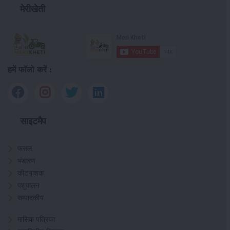
मेरीखेती
हमें फॉलो करें :
साइटमैप
फसल
भंडारण
कीटनाशक
पशुपालन
सम्पादकीय
मासिक पत्रिका