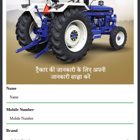
कीटनाशक
पशुपालन
कृषि यंत्र
समाचार
सम्पादकीय
अन्य
Name
लाड़ली बहना योजना की 36वीं किस्त जारी, करोड़ों महिलाओं के
खातों में पहुंचे 1500 रुपये
Mobile Number
16-May-2026
ट्रैक्टर बिक्री में महिंद्रा ने अप्रैल 2026 में दर्ज की 20% से
Brand
अधिक वृद्धि