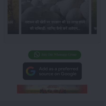
िलेगा 100
मशरूम की खेती पर सरकार की 10 लाख रुपये
की सब्सिडी: जानिए कैसे करें आवेदन...
फसल बीम
Join Our Whatsapp Group