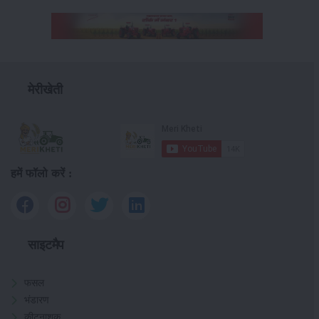
मेरीखेती
हमें फॉलो करें :
साइटमैप
फसल
भंडारण
कीटनाशक