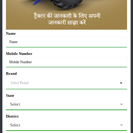
खातों में पहुंचे 1500 रुपये
16-May-2026
ट्रैक्टर बिक्री में महिंद्रा ने अप्रैल 2026 में दर्ज की 20% से
अधिक वृद्धि
Name
01-May-2026
Sonalika Tractors Achieves Record Sales of 1,80,504
Mobile Number
Units in FY’26
02-Apr-2026
Brand
मसूर की एमएसपी खरीद पर सरकार से मिली मंजूरी: किसानों को
मिली बड़ी राहत
28-Mar-2026
State
Select
पूसा कृषि विज्ञान मेला 2026: 25–27 फरवरी को आयोजन
24-Feb-2026
District
Select