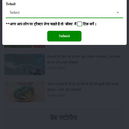
किसान क्रेडिट कार्ड (KCC) में बड़े सुधार की तैयारी: RBI की
Tehsil
नई पहल से किसानों को मिलेगा फायदा
Select
13-Feb-2026
**अगर आप लोन पर ट्रैक्टर लेना चाहते है तो 'बॉक्स' में
टिक
करें।
Budget 2026: ‘भारत विस्तार’ से कृषि में डिजिटल और AI
क्रांति की शुरुआत
Submit
01-Feb-2026
किसानों के लिए बड़ी सौगात: सूर्य योजना में बदलाव, अब सोलर
पंप पर 90% तक सब्सिडी!
23-Nov-2025
नवंबर में ब्रोकली की इन दो किस्मो की करें बुवाई होगी अच्छी
पैदावार - जानें, पूरी जानकारी
18-Nov-2025
वेब स्टोरीज