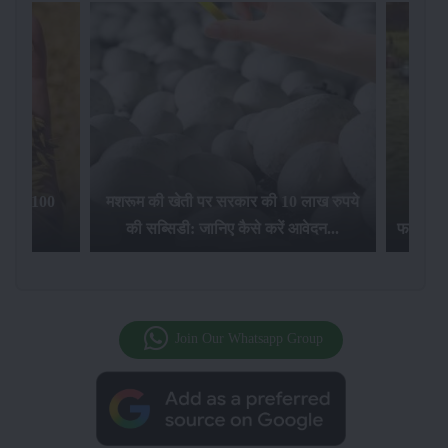
िलेगा 100
मशरूम की खेती पर सरकार की 10 लाख रुपये
की सब्सिडी: जानिए कैसे करें आवेदन...
फसल बीम
Join Our Whatsapp Group