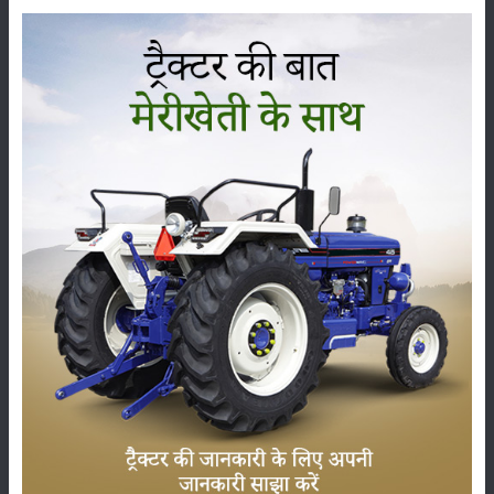
कृषि यंत्र
समाचार
सम्पादकीय
अन्य
लाड़ली बहना योजना की 36वीं किस्त जारी, करोड़ों महिलाओं के
खातों में पहुंचे 1500 रुपये
16-May-2026
ट्रैक्टर बिक्री में महिंद्रा ने अप्रैल 2026 में दर्ज की 20% से
अधिक वृद्धि
01-May-2026