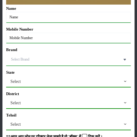
Sonalika Tractors Achieves Record Sales of 1,80,504
Units in FY’26
Name
02-Apr-2026
मसूर की एमएसपी खरीद पर सरकार से मिली मंजूरी: किसानों को
Mobile Number
मिली बड़ी राहत
28-Mar-2026
Brand
पूसा कृषि विज्ञान मेला 2026: 25–27 फरवरी को आयोजन
24-Feb-2026
State
Select
किसान क्रेडिट कार्ड (KCC) में बड़े सुधार की तैयारी: RBI की
नई पहल से किसानों को मिलेगा फायदा
District
13-Feb-2026
Select
Tehsil
Budget 2026: ‘भारत विस्तार’ से कृषि में डिजिटल और AI
क्रांति की शुरुआत
Select
01-Feb-2026
**अगर आप लोन पर ट्रैक्टर लेना चाहते है तो 'बॉक्स' में
टिक
करें।