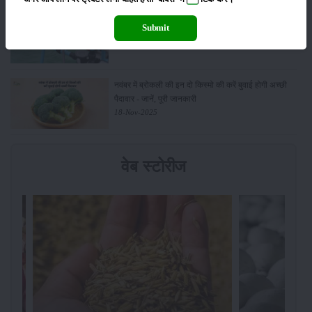
किसानों के लिए बड़ी सौगात: सूर्य योजना में बदलाव, अब सोलर
Submit
पंप पर 90% तक सब्सिडी!
23-Nov-2025
नवंबर में ब्रोकली की इन दो किस्मो की करें बुवाई होगी अच्छी
पैदावार - जानें, पूरी जानकारी
18-Nov-2025
वेब स्टोरीज