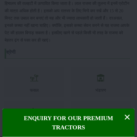
हिमालय की तलहटी में उत्पादित किया जाता है। लाल राजमा की तुलना में इनमें प्रोटीन
की मात्रा अधिक होती है। इसको आप रातभर के लिए भिगो कर रखें और 15 से 20
मिनट तक उबाल कर बनाएं तो यह और भी ज्यादा लाभकारी हो जाती हैं। दरअसल,
इनको कच्चा नहीं खाना चाहिए। क्योंकि, इसको कच्चा सेवन करने से यह राजमा आपके
पेट की हालत बिगाड़ सकता है। इसलिए खाने से पहले किसी भी तरह के राजमा को
बेहतर ढ़ंग से पका कर ही खाएं।
श्रेणी
फसल
भंडारण
ENQUIRY FOR OUR PREMIUM
कीटनाशक
पशुपालन
TRACTORS