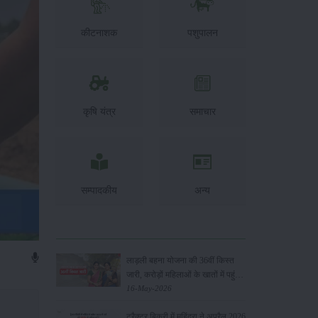
कीटनाशक
पशुपालन
कृषि यंत्र
समाचार
सम्पादकीय
अन्य
लाड़ली बहना योजना की 36वीं किस्त
जारी, करोड़ों महिलाओं के खातों में पहुंचे
1500 रुपये
16-May-2026
ट्रैक्टर बिक्री में महिंद्रा ने अप्रैल 2026