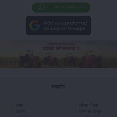
Join Our Whatsapp Group
साइटमैप
फसल
मासिक पत्रिका
भंडारण
प्रगतिशील किसान