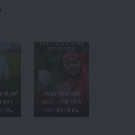
ैं।
 की 19वीं
किसान क्रेडिट कार्ड
8 करोड़
(KCC) – खेती के लिए
ा लाभ...
आसान लोन समाधान...