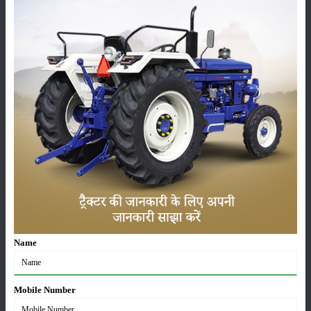
लाड़ली बहना योजना की 36वीं किस्त जारी, करोड़ों महिलाओं के
खातों में पहुंचे 1500 रुपये
16-May-2026
ट्रैक्टर बिक्री में महिंद्रा ने अप्रैल 2026 में दर्ज की 20% से
अधिक वृद्धि
01-May-2026
Sonalika Tractors Achieves Record Sales of 1,80,504
Units in FY’26
02-Apr-2026
मसूर की एमएसपी खरीद पर सरकार से मिली मंजूरी: किसानों को
मिली बड़ी राहत
28-Mar-2026
Name
पूसा कृषि विज्ञान मेला 2026: 25–27 फरवरी को आयोजन
24-Feb-2026
Mobile Number