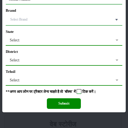
किसान क्रेडिट कार्ड (KCC) में बड़े सुधार की तैयारी: RBI की
Brand
नई पहल से किसानों को मिलेगा फायदा
13-Feb-2026
State
Budget 2026: ‘भारत विस्तार’ से कृषि में डिजिटल और AI
Select
क्रांति की शुरुआत
01-Feb-2026
District
Select
किसानों के लिए बड़ी सौगात: सूर्य योजना में बदलाव, अब सोलर
पंप पर 90% तक सब्सिडी!
Tehsil
23-Nov-2025
Select
नवंबर में ब्रोकली की इन दो किस्मो की करें बुवाई होगी अच्छी
**अगर आप लोन पर ट्रैक्टर लेना चाहते है तो 'बॉक्स' में
टिक
करें।
पैदावार - जानें, पूरी जानकारी
18-Nov-2025
Submit
वेब स्टोरीज