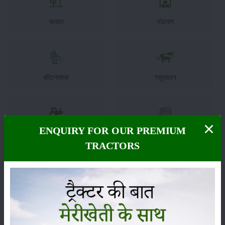
फसल
भंडारण
कीटनाशक
पशुपालन
ENQUIRY FOR OUR PREMIUM
कृषि यंत्र
समाचार
TRACTORS
सम्पादकीय
अन्य