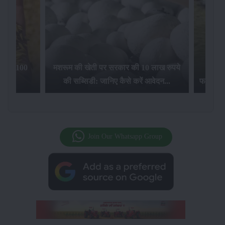
िलेगा 100
मशरूम की खेती पर सरकार की 10 लाख रुपये
की सब्सिडी: जानिए कैसे करें आवेदन...
फसल बीम
Join Our Whatsapp Group