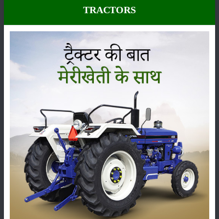
TRACTORS
कीटनाशक
पशुपालन
कृषि यंत्र
समाचार
सम्पादकीय
अन्य
लाड़ली बहना योजना की 36वीं किस्त जारी, करोड़ों महिलाओं के
खातों में पहुंचे 1500 रुपये
16-May-2026