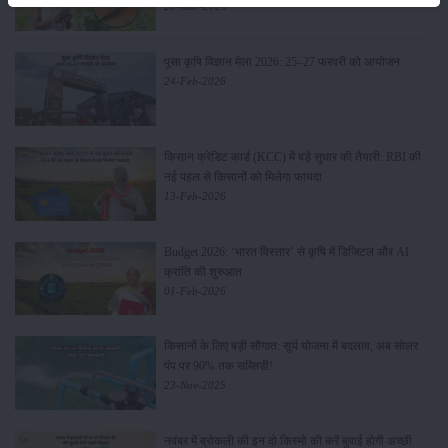
28-Mar-2026
पूसा कृषि विज्ञान मेला 2026: 25–27 फरवरी को आयोजन
24-Feb-2026
किसान क्रेडिट कार्ड (KCC) में बड़े सुधार की तैयारी: RBI की
नई पहल से किसानों को मिलेगा फायदा
13-Feb-2026
Budget 2026: ‘भारत विस्तार’ से कृषि में डिजिटल और AI
क्रांति की शुरुआत
01-Feb-2026
किसानों के लिए बड़ी सौगात: सूर्य योजना में बदलाव, अब सोलर
पंप पर 90% तक सब्सिडी!
23-Nov-2025
नवंबर में ब्रोकली की इन दो किस्मो की करें बुवाई होगी अच्छी