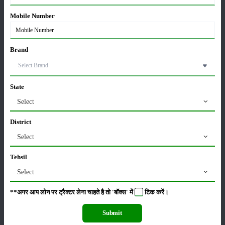
Mobile Number
सम्पादकीय
अन्य
Brand
लाड़ली बहना योजना की 36वीं किस्त जारी, करोड़ों महिलाओं के
खातों में पहुंचे 1500 रुपये
16-May-2026
State
Select
ट्रैक्टर बिक्री में महिंद्रा ने अप्रैल 2026 में दर्ज की 20% से
District
अधिक वृद्धि
01-May-2026
Select
Tehsil
Sonalika Tractors Achieves Record Sales of 1,80,504
Units in FY’26
Select
02-Apr-2026
**अगर आप लोन पर ट्रैक्टर लेना चाहते है तो 'बॉक्स' में
टिक
करें।
मसूर की एमएसपी खरीद पर सरकार से मिली मंजूरी: किसानों को
Submit
मिली बड़ी राहत