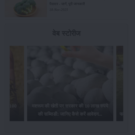
पैदावार - जानें, पूरी जानकारी
18-Nov-2025
वेब स्टोरीज
िलेगा 100
मशरूम की खेती पर सरकार की 10 लाख रुपये
की सब्सिडी: जानिए कैसे करें आवेदन...
फसल बीम