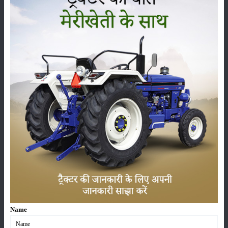
है।
श्रेणी
फसल
भंडारण
कीटनाशक
पशुपालन
कृषि यंत्र
समाचार
Name