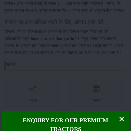
जाऐगा। अगर इसकी इकाई की लागत 1,50,000 रुपये प्रति हेक्टेयर है। बतादें, कि
कृषकों को इस पर 50% प्रतिशत मतलब कि 75 हजार रुपये का अनुदान दिया जाऐगा।
योजना का लाभ हांसिल करने के लिए आवेदन कहां करें
किसान भाई इस योजना का लाभ उठाने के लिए किसान उद्यान निदेशालय की
आधिकारिक साइट
horticulture.bihar.gov.in
पर मौजूद 'फसल विविधीकरण
योजना' के 'आवेदन करें' लिंक पर जाकर आवेदन कर सकते हैं। इच्छुक किसान आधिक
जानकारी के लिए संबंधित जनपद के सहायक निदेशक उद्यान से संपर्क साध सकते हैं।
श्रेणी
फसल
भंडारण
ENQUIRY FOR OUR PREMIUM
TRACTORS