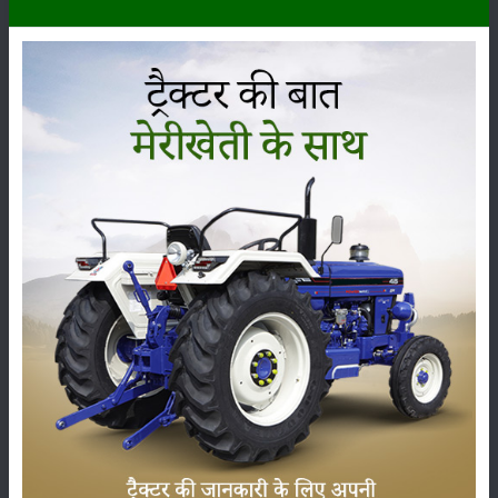
कीटनाशक
पशुपालन
कृषि यंत्र
समाचार
सम्पादकीय
अन्य
लाड़ली बहना योजना की 36वीं किस्त जारी, करोड़ों महिलाओं के
खातों में पहुंचे 1500 रुपये
16-May-2026
ट्रैक्टर बिक्री में महिंद्रा ने अप्रैल 2026 में दर्ज की 20% से
अधिक वृद्धि
01-May-2026