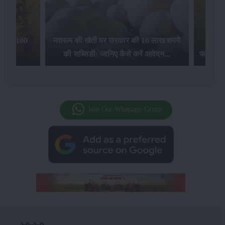
िलेगा 100
मशरूम की खेती पर सरकार की 10 लाख रुपये
की सब्सिडी: जानिए कैसे करें आवेदन...
फसल बीम
Join Our Whatsapp Group