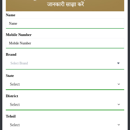
Sonalika Tractors Achieves Record Sales of 1,80,504
Name
Units in FY’26
02-Apr-2026
Mobile Number
मसूर की एमएसपी खरीद पर सरकार से मिली मंजूरी: किसानों को
मिली बड़ी राहत
28-Mar-2026
Brand
पूसा कृषि विज्ञान मेला 2026: 25–27 फरवरी को आयोजन
24-Feb-2026
State
Select
District
किसान क्रेडिट कार्ड (KCC) में बड़े सुधार की तैयारी: RBI की
नई पहल से किसानों को मिलेगा फायदा
Select
13-Feb-2026
Tehsil
Budget 2026: ‘भारत विस्तार’ से कृषि में डिजिटल और AI
Select