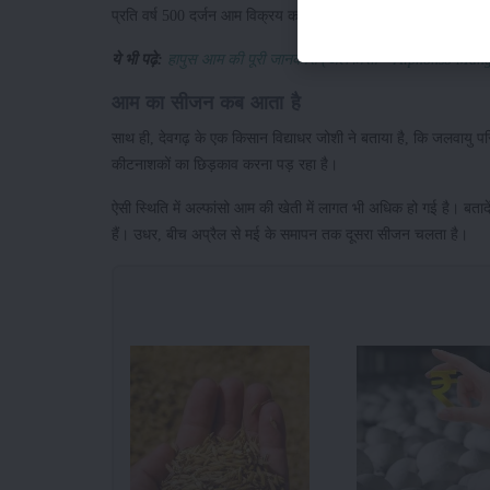
प्रति वर्ष 500 दर्जन आम विक्रय करता था। परंतु, इस वर्ष उत्पादन 
ये भी पढ़े:
हापुस आम की पूरी जानकारी (अलफांसो – Alphonso Mang
आम का सीजन कब आता है
साथ ही, देवगढ़ के एक किसान विद्याधर जोशी ने बताया है, कि जलवायु पर
कीटनाशकों का छिड़काव करना पड़ रहा है।
ऐसी स्थिति में अल्फांसो आम की खेती में लागत भी अधिक हो गई है। बताद
हैं। उधर, बीच अप्रैल से मई के समापन तक दूसरा सीजन चलता है।