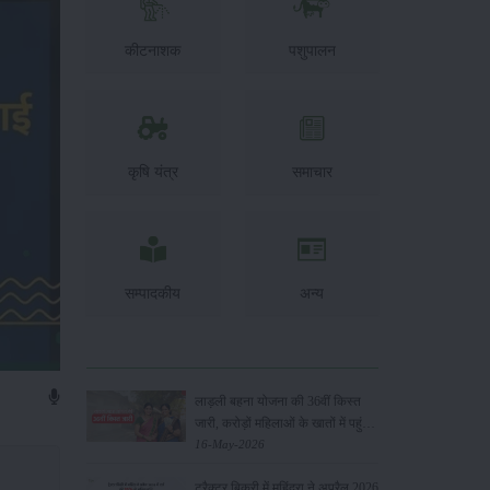
कीटनाशक
पशुपालन
कृषि यंत्र
समाचार
सम्पादकीय
अन्य
लाड़ली बहना योजना की 36वीं किस्त
जारी, करोड़ों महिलाओं के खातों में पहुंचे
1500 रुपये
16-May-2026
ट्रैक्टर बिक्री में महिंद्रा ने अप्रैल 2026