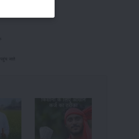
क
पहुंच जाते