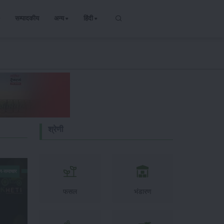
सम्पादकीय
अन्य
हिंदी
श्रेणी
न-समाचार
फसल
भंडारण