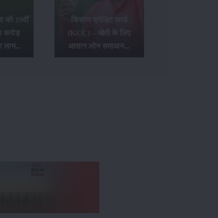
 की 19वीं
किसान क्रेडिट कार्ड
8 करोड़
(KCC) – खेती के लिए
ा लाभ...
आसान लोन समाधान...