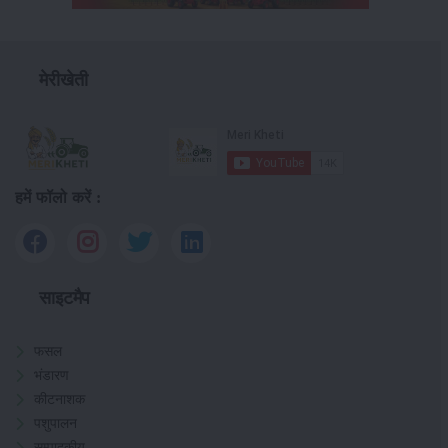
मेरीखेती
हमें फॉलो करें :
साइटमैप
फसल
भंडारण
कीटनाशक
पशुपालन
सम्पादकीय