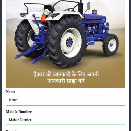
कीटनाशक
पशुपालन
कृषि यंत्र
समाचार
सम्पादकीय
अन्य
Name
Mobile Number
लाड़ली बहना योजना की 36वीं किस्त जारी, करोड़ों महिलाओं के
खातों में पहुंचे 1500 रुपये
16-May-2026