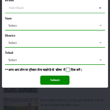
Brand
ट्रैक्टर बिक्री में महिंद्रा ने अप्रैल 2026 में दर्ज की 20% से
अधिक वृद्धि
01-May-2026
State
Select
Sonalika Tractors Achieves Record Sales of 1,80,504
District
Units in FY’26
02-Apr-2026
Select
Tehsil
मसूर की एमएसपी खरीद पर सरकार से मिली मंजूरी: किसानों को
मिली बड़ी राहत
Select
28-Mar-2026
**अगर आप लोन पर ट्रैक्टर लेना चाहते है तो 'बॉक्स' में
टिक
करें।
पूसा कृषि विज्ञान मेला 2026: 25–27 फरवरी को आयोजन
Submit
24-Feb-2026
किसान क्रेडिट कार्ड (KCC) में बड़े सुधार की तैयारी: RBI की
नई पहल से किसानों को मिलेगा फायदा