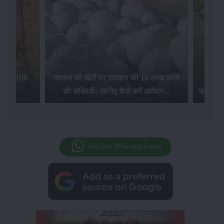
िलेगा 100
मशरूम की खेती पर सरकार की 10 लाख रुपये
की सब्सिडी: जानिए कैसे करें आवेदन...
फसल बीम
Join Our Whatsapp Group