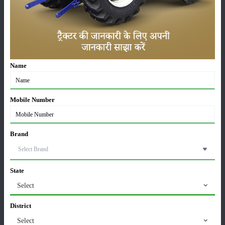
लाड़ली बहना योजना की 36वीं किस्त जारी, करोड़ों महिलाओं के
खातों में पहुंचे 1500 रुपये
16-May-2026
ट्रैक्टर बिक्री में महिंद्रा ने अप्रैल 2026 में दर्ज की 20% से
Name
अधिक वृद्धि
01-May-2026
Mobile Number
Sonalika Tractors Achieves Record Sales of 1,80,504
Units in FY’26
02-Apr-2026
Brand
मसूर की एमएसपी खरीद पर सरकार से मिली मंजूरी: किसानों को
मिली बड़ी राहत
State
28-Mar-2026
Select
पूसा कृषि विज्ञान मेला 2026: 25–27 फरवरी को आयोजन
District
24-Feb-2026
Select