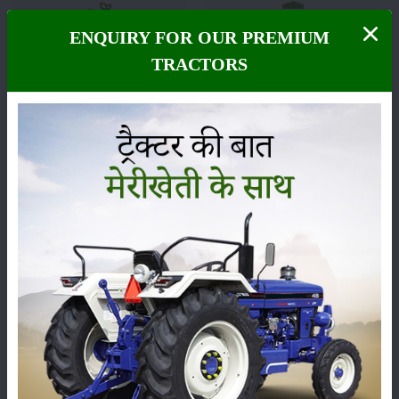
ENQUIRY FOR OUR PREMIUM
फसल
भंडारण
TRACTORS
कीटनाशक
पशुपालन
कृषि यंत्र
समाचार
सम्पादकीय
अन्य