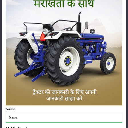
फसल
भंडारण
कीटनाशक
पशुपालन
कृषि यंत्र
समाचार
Name
सम्पादकीय
अन्य