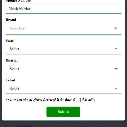
Mobile Number
Brand
लाड़ली बहना योजना की 36वीं किस्त जारी, करोड़ों महिलाओं के
खातों में पहुंचे 1500 रुपये
16-May-2026
State
ट्रैक्टर बिक्री में महिंद्रा ने अप्रैल 2026 में दर्ज की 20% से
Select
अधिक वृद्धि
01-May-2026
District
Select
Sonalika Tractors Achieves Record Sales of 1,80,504
Units in FY’26
Tehsil
02-Apr-2026
Select
**अगर आप लोन पर ट्रैक्टर लेना चाहते है तो 'बॉक्स' में
टिक
करें।
मसूर की एमएसपी खरीद पर सरकार से मिली मंजूरी: किसानों को
मिली बड़ी राहत
Submit
28-Mar-2026