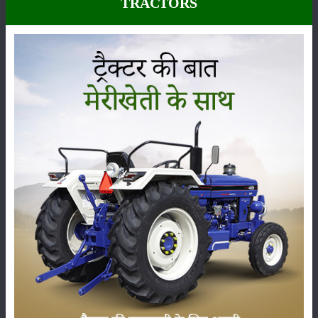
TRACTORS
कीटनाशक
पशुपालन
कृषि यंत्र
समाचार
सम्पादकीय
अन्य
लाड़ली बहना योजना की 36वीं किस्त जारी, करोड़ों महिलाओं के
खातों में पहुंचे 1500 रुपये
16-May-2026
ट्रैक्टर बिक्री में महिंद्रा ने अप्रैल 2026 में दर्ज की 20% से
अधिक वृद्धि