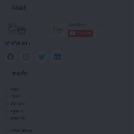
मेरीखेती
हमें फॉलो करें :
साइटमैप
फसल
भंडारण
कीटनाशक
पशुपालन
सम्पादकीय
मासिक पत्रिका