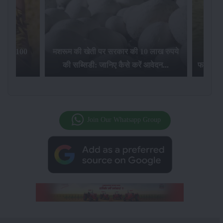
िलेगा 100
मशरूम की खेती पर सरकार की 10 लाख रुपये
की सब्सिडी: जानिए कैसे करें आवेदन...
फसल बीम
Join Our Whatsapp Group