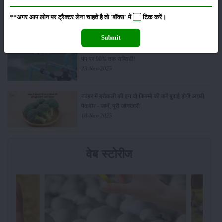
Budget 2026: ‘भारत विस्तार’ से कृषि में डिजिटल और AI
क्रांति की शुरुआत
**अगर आप लोन पर ट्रैक्टर लेना चाहते है तो 'बॉक्स' में
टिक
करें।
01-Feb-2026
Submit
किसानों के लिए बड़ी सौगात: सूर्य योजना में बदलाव, अब सोलर
पंप पर 90% तक सब्सिडी!
23-Nov-2025
नवंबर में ब्रोकली की इन दो किस्मो की करें बुवाई होगी अच्छी
पैदावार - जानें, पूरी जानकारी
18-Nov-2025
वेब स्टोरीज