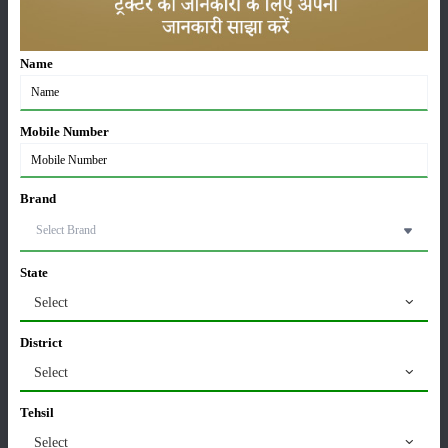
01-May-2026
Name
Sonalika Tractors Achieves Record Sales of 1,80,504
Units in FY’26
02-Apr-2026
Mobile Number
मसूर की एमएसपी खरीद पर सरकार से मिली मंजूरी: किसानों को
मिली बड़ी राहत
Brand
28-Mar-2026
पूसा कृषि विज्ञान मेला 2026: 25–27 फरवरी को आयोजन
State
24-Feb-2026
Select
District
किसान क्रेडिट कार्ड (KCC) में बड़े सुधार की तैयारी: RBI की
Select
नई पहल से किसानों को मिलेगा फायदा
13-Feb-2026
Tehsil
Select