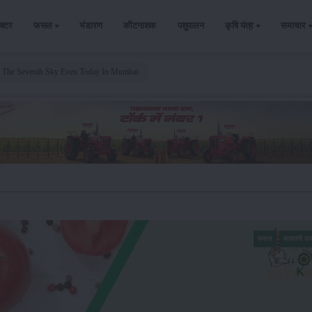
ैक्टर
फसल
भंडारण
कीटनाशक
पशुपालन
कृषि यंत्र
समाचार
n The Seventh Sky Even Today In Mumbai
फसल
बागवानी 