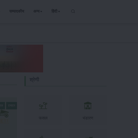
सम्पादकीय
अन्य
हिंदी
श्रेणी
फसल
टमाटर
फसल
भंडारण