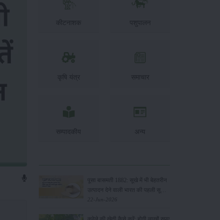
कीटनाशक
पशुपालन
कृषि यंत्र
समाचार
सम्पादकीय
अन्य
पूसा बासमती 1882: सूखे में भी बेहतरीन
उत्पादन देने वाली भारत की पहली सूखा-
सहिष्णु बासमती किस्म
22-Jun-2026
करेले की खेती कैसे करें: होगी लाखों रुपए