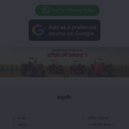
Join Our Whatsapp Group
साइटमैप
फसल
मासिक पत्रिका
भंडारण
प्रगतिशील किसान