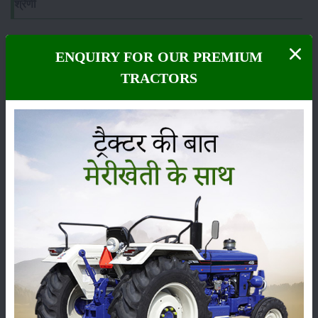
श्रेणी
ENQUIRY FOR OUR PREMIUM
TRACTORS
फसल
भंडारण
कीटनाशक
पशुपालन
कृषि यंत्र
समाचार