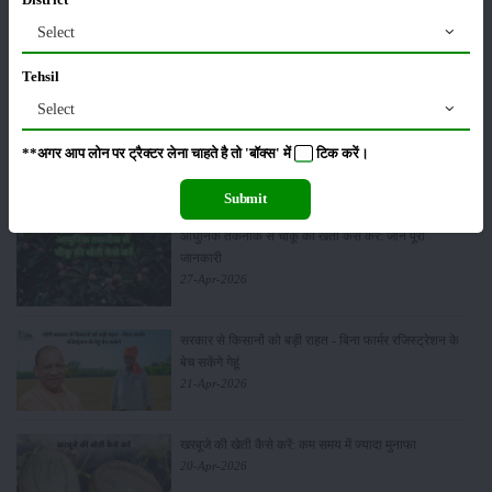
District
हींग की खेती कैसे करें: होंगी लाखों रुपए की कमाई
Select
06-May-2026
Tehsil
Select
बंजर जमीन में अश्वगंधा की खेती कैसे करें: सही तरीका, समय
**अगर आप लोन पर ट्रैक्टर लेना चाहते है तो 'बॉक्स' में
टिक
करें।
और उन्नत तकनीकें
03-May-2026
Submit
आधुनिक तकनीक से चीकू की खेती कैसे करें: जानें पूरी
जानकारी
27-Apr-2026
सरकार से किसानों को बड़ी राहत - बिना फार्मर रजिस्ट्रेशन के
बेच सकेंगे गेहूं
21-Apr-2026
खरबूजे की खेती कैसे करें: कम समय में ज्यादा मुनाफा
20-Apr-2026