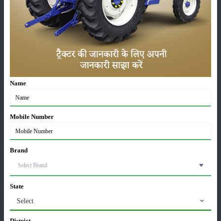
सम्पादकीय
अन्य
पूसा बासमती 1882: सूखे में भी बेहतरीन उत्पादन देने वाली
भारत की पहली सूखा-सहिष्णु बासमती किस्म
22-Jun-2026
Name
करेले की खेती कैसे करें: होगी लाखों रुपए की कमाई
29-May-2026
Mobile Number
सीताफल की खेती कैसे करें: होगी लाखों रुपए की कमाई
21-May-2026
Brand
State
ग्वार की खेती कैसे करें: जानें खेती का सही समय और उन्नत
किस्में
Select
17-May-2026