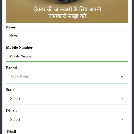
ट्रैक्टर बिक्री में महिंद्रा ने अप्रैल 2026 में दर्ज की 20% से
अधिक वृद्धि
01-May-2026
Name
Sonalika Tractors Achieves Record Sales of 1,80,504
Units in FY’26
Mobile Number
02-Apr-2026
मसूर की एमएसपी खरीद पर सरकार से मिली मंजूरी: किसानों को
Brand
मिली बड़ी राहत
28-Mar-2026
State
पूसा कृषि विज्ञान मेला 2026: 25–27 फरवरी को आयोजन
Select
24-Feb-2026
District
Select
किसान क्रेडिट कार्ड (KCC) में बड़े सुधार की तैयारी: RBI की
नई पहल से किसानों को मिलेगा फायदा
Tehsil