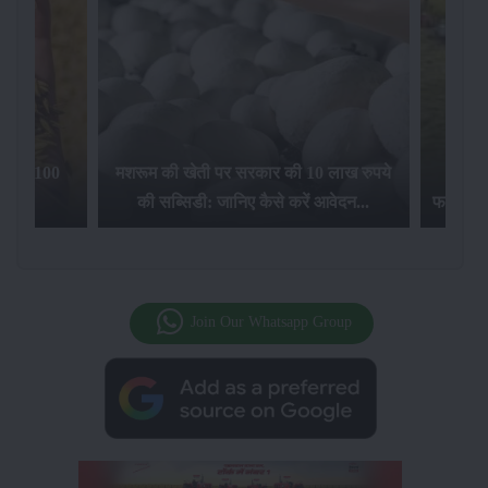
िलेगा 100
मशरूम की खेती पर सरकार की 10 लाख रुपये
की सब्सिडी: जानिए कैसे करें आवेदन...
फसल बीम
Join Our Whatsapp Group