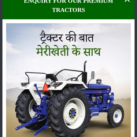
ENQUIRY FOR OUR PREMIUM
TRACTORS
कीटनाशक
पशुपालन
कृषि यंत्र
समाचार
सम्पादकीय
अन्य
लाड़ली बहना योजना की 36वीं किस्त जारी, करोड़ों महिलाओं के
खातों में पहुंचे 1500 रुपये
16-May-2026