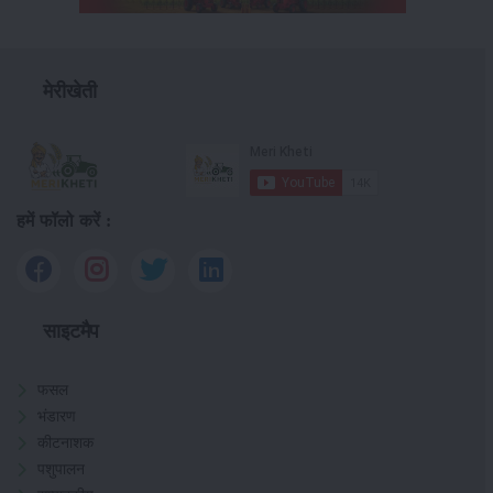
मेरीखेती
हमें फॉलो करें :
साइटमैप
फसल
भंडारण
कीटनाशक
पशुपालन