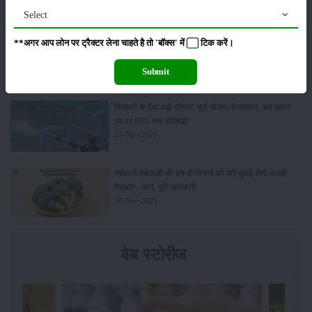
13-Feb-2026
Select
Budget 2026: ‘भारत विस्तार’ से कृषि में डिजिटल और AI
**अगर आप लोन पर ट्रैक्टर लेना चाहते है तो 'बॉक्स' में
टिक
करें।
क्रांति की शुरुआत
01-Feb-2026
Submit
किसानों के लिए बड़ी सौगात: सूर्य योजना में बदलाव, अब सोलर
पंप पर 90% तक सब्सिडी!
23-Nov-2025
नवंबर में ब्रोकली की इन दो किस्मो की करें बुवाई होगी अच्छी
पैदावार - जानें, पूरी जानकारी
18-Nov-2025
वेब स्टोरीज