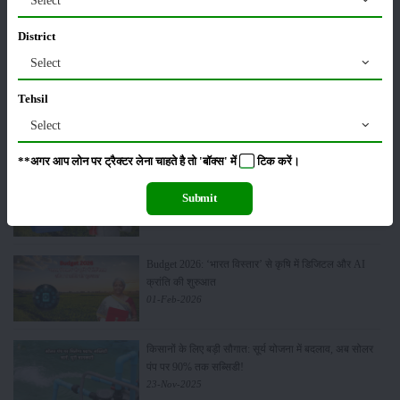
मसूर की एमएसपी खरीद पर सरकार से मिली मंजूरी: किसानों को
मिली बड़ी राहत
District
28-Mar-2026
Select
पूसा कृषि विज्ञान मेला 2026: 25–27 फरवरी को आयोजन
Tehsil
24-Feb-2026
Select
**अगर आप लोन पर ट्रैक्टर लेना चाहते है तो 'बॉक्स' में
टिक
करें।
किसान क्रेडिट कार्ड (KCC) में बड़े सुधार की तैयारी: RBI की
नई पहल से किसानों को मिलेगा फायदा
Submit
13-Feb-2026
Budget 2026: ‘भारत विस्तार’ से कृषि में डिजिटल और AI
क्रांति की शुरुआत
01-Feb-2026
किसानों के लिए बड़ी सौगात: सूर्य योजना में बदलाव, अब सोलर
पंप पर 90% तक सब्सिडी!
23-Nov-2025