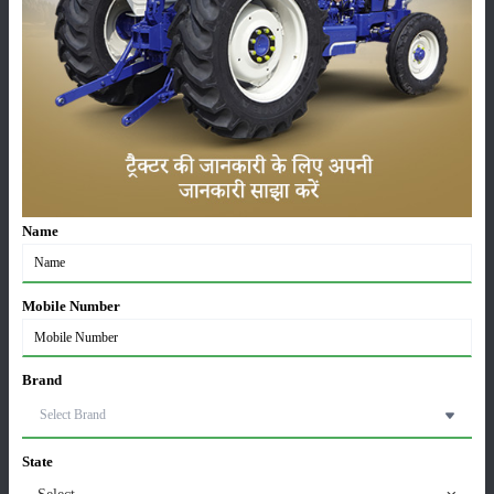
सम्पादकीय
अन्य
लाड़ली बहना योजना की 36वीं किस्त जारी, करोड़ों महिलाओं के
खातों में पहुंचे 1500 रुपये
Name
16-May-2026
ट्रैक्टर बिक्री में महिंद्रा ने अप्रैल 2026 में दर्ज की 20% से
Mobile Number
अधिक वृद्धि
01-May-2026
Brand
Sonalika Tractors Achieves Record Sales of 1,80,504
Units in FY’26
02-Apr-2026
State
Select