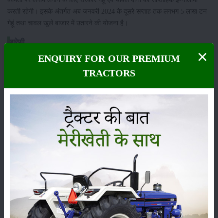
करती रहेगी। इसके अंतर्गत अब जनवरी 2024 के दूसरे सप्ताह तक लगभग 5 लाख टन
गेहूं तथा चावल खुले बाजार में उतारने की योजना है।
श्रेणी
ENQUIRY FOR OUR PREMIUM
TRACTORS
फसल
भंडारण
कीटनाशक
पशुपालन
कृषि यंत्र
समाचार