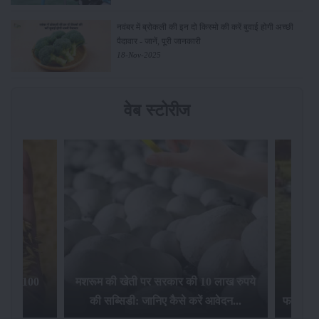
नवंबर में ब्रोकली की इन दो किस्मो की करें बुवाई होगी अच्छी
पैदावार - जानें, पूरी जानकारी
18-Nov-2025
वेब स्टोरीज
िलेगा 100
मशरूम की खेती पर सरकार की 10 लाख रुपये
की सब्सिडी: जानिए कैसे करें आवेदन...
फसल बीम