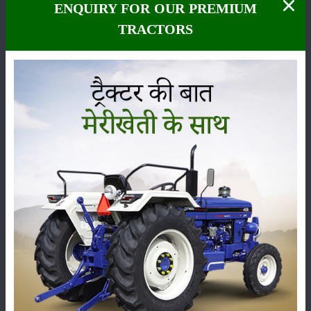
ENQUIRY FOR OUR PREMIUM
TRACTORS
कीटनाशक
पशुपालन
कृषि यंत्र
समाचार
सम्पादकीय
अन्य
लाड़ली बहना योजना की 36वीं किस्त जारी, करोड़ों महिलाओं के
खातों में पहुंचे 1500 रुपये
16-May-2026