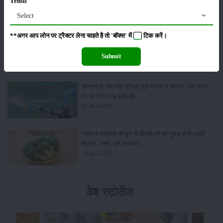
Tehsil
नई पहल से किसानों को मिलेगा फायदा
13-Feb-2026
Select
**अगर आप लोन पर ट्रैक्टर लेना चाहते है तो 'बॉक्स' में
टिक
करें।
Budget 2026: ‘भारत विस्तार’ से कृषि में डिजिटल और AI
क्रांति की शुरुआत
Submit
01-Feb-2026
किसानों के लिए बड़ी सौगात: सूर्य योजना में बदलाव, अब सोलर
पंप पर 90% तक सब्सिडी!
23-Nov-2025
नवंबर में ब्रोकली की इन दो किस्मो की करें बुवाई होगी अच्छी
पैदावार - जानें, पूरी जानकारी
18-Nov-2025
वेब स्टोरीज