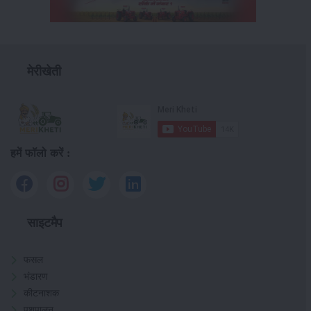
मेरीखेती
हमें फॉलो करें :
साइटमैप
फसल
भंडारण
कीटनाशक
पशुपालन