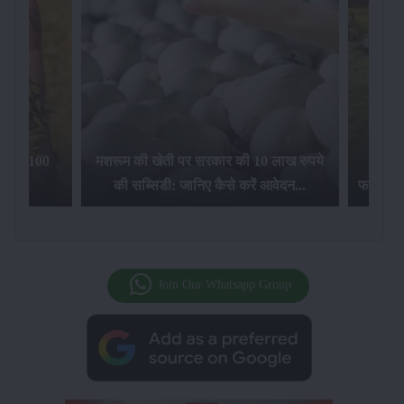
िलेगा 100
मशरूम की खेती पर सरकार की 10 लाख रुपये
की सब्सिडी: जानिए कैसे करें आवेदन...
फसल बीम
Join Our Whatsapp Group