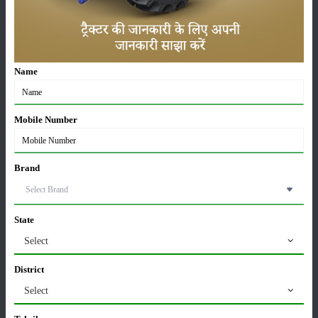
ट्रैक्टर बिक्री में महिंद्रा ने अप्रैल 2026 में दर्ज की 20% से
अधिक वृद्धि
01-May-2026
Name
Sonalika Tractors Achieves Record Sales of 1,80,504
Units in FY’26
Mobile Number
02-Apr-2026
Brand
मसूर की एमएसपी खरीद पर सरकार से मिली मंजूरी: किसानों को
मिली बड़ी राहत
28-Mar-2026
State
पूसा कृषि विज्ञान मेला 2026: 25–27 फरवरी को आयोजन
Select
24-Feb-2026
District
Select
किसान क्रेडिट कार्ड (KCC) में बड़े सुधार की तैयारी: RBI की