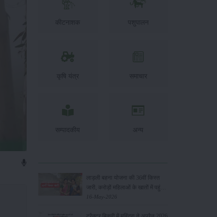
कीटनाशक
पशुपालन
कृषि यंत्र
समाचार
सम्पादकीय
अन्य
लाड़ली बहना योजना की 36वीं किस्त
जारी, करोड़ों महिलाओं के खातों में पहुंचे
1500 रुपये
16-May-2026
ट्रैक्टर बिक्री में महिंद्रा ने अप्रैल 2026