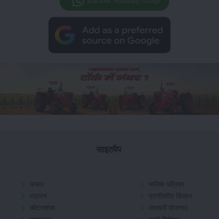
Join Our Whatsapp Group
साइटमैप
फसल
मासिक पत्रिका
भंडारण
प्रगतिशील किसान
कीटनाशक
सरकारी योजनाएं