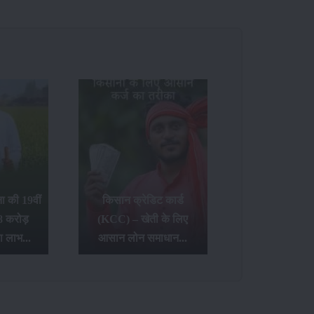
 की 19वीं
किसान क्रेडिट कार्ड
8 करोड़
(KCC) – खेती के लिए
ा लाभ...
आसान लोन समाधान...