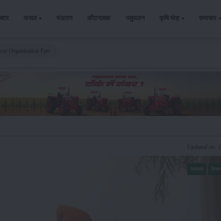
ैक्टर
फसल
भंडारण
कीटनाशक
पशुपालन
कृषि यंत्र
समाचार
cer Organization Fpo
Updated on: 
समाचार
किसा