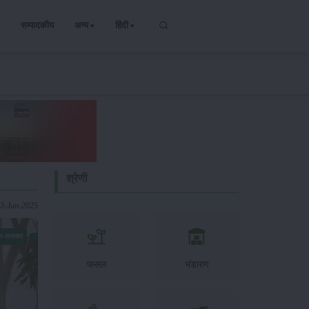
सम्पादकीय
अन्य
हिंदी
श्रेणी
13-Jun-2025
न-समाचार
फसल
भंडारण