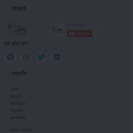
मेरीखेती
हमें फॉलो करें :
साइटमैप
फसल
भंडारण
कीटनाशक
पशुपालन
सम्पादकीय
मासिक पत्रिका