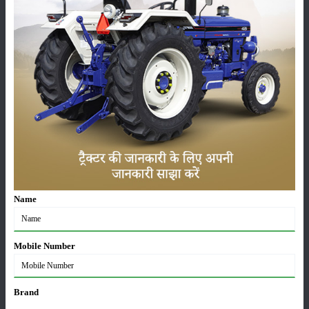
कीटनाशक
पशुपालन
कृषि यंत्र
समाचार
सम्पादकीय
अन्य
Name
लाड़ली बहना योजना की 36वीं किस्त जारी, करोड़ों महिलाओं के
खातों में पहुंचे 1500 रुपये
Mobile Number
16-May-2026
Brand
ट्रैक्टर बिक्री में महिंद्रा ने अप्रैल 2026 में दर्ज की 20% से
अधिक वृद्धि