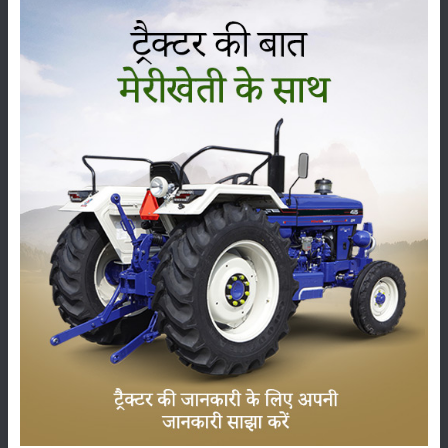
कृषि यंत्र
समाचार
सम्पादकीय
अन्य
लाड़ली बहना योजना की 36वीं किस्त जारी, करोड़ों महिलाओं के
खातों में पहुंचे 1500 रुपये
16-May-2026
ट्रैक्टर बिक्री में महिंद्रा ने अप्रैल 2026 में दर्ज की 20% से
अधिक वृद्धि
01-May-2026
Sonalika Tractors Achieves Record Sales of 1,80,504
Units in FY’26