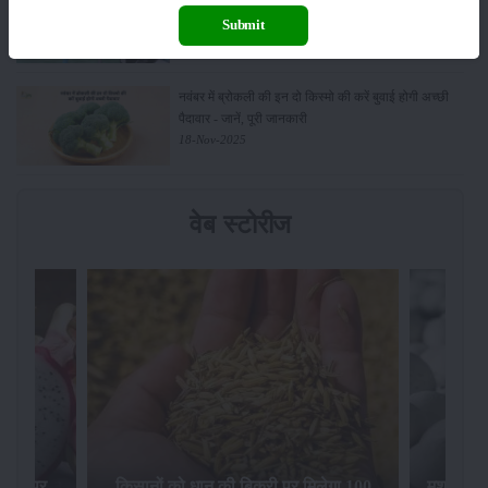
पंप पर 90% तक सब्सिडी!
Submit
23-Nov-2025
नवंबर में ब्रोकली की इन दो किस्मो की करें बुवाई होगी अच्छी
पैदावार - जानें, पूरी जानकारी
18-Nov-2025
वेब स्टोरीज
िलेगा 100
मशरूम की खेती पर सरकार की 10 लाख रुपये