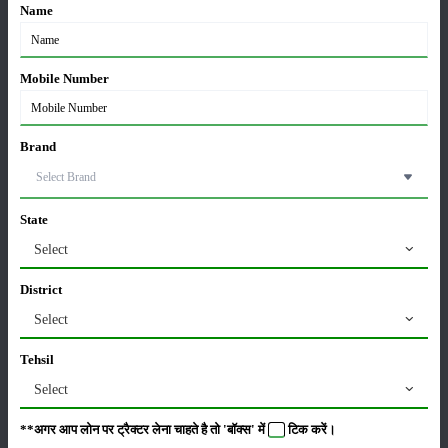
02-Apr-2026
Name
मसूर की एमएसपी खरीद पर सरकार से मिली मंजूरी: किसानों को
Mobile Number
मिली बड़ी राहत
28-Mar-2026
Brand
पूसा कृषि विज्ञान मेला 2026: 25–27 फरवरी को आयोजन
24-Feb-2026
State
Select
किसान क्रेडिट कार्ड (KCC) में बड़े सुधार की तैयारी: RBI की
नई पहल से किसानों को मिलेगा फायदा
District
13-Feb-2026
Select
Budget 2026: ‘भारत विस्तार’ से कृषि में डिजिटल और AI
Tehsil
क्रांति की शुरुआत
01-Feb-2026
Select
**अगर आप लोन पर ट्रैक्टर लेना चाहते है तो 'बॉक्स' में
टिक
करें।
किसानों के लिए बड़ी सौगात: सूर्य योजना में बदलाव, अब सोलर