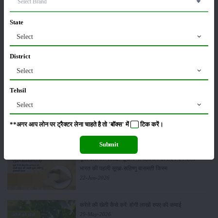
कीटनाशक
पशुपालन
State
Select
District
कृषि यंत्र
समाचार
Select
Tehsil
Select
सम्पादकीय
अन्य
**अगर आप लोन पर ट्रैक्टर लेना चाहते है तो 'बॉक्स' में
टिक
करें।
Submit
पूसा बासमती 1882: सूखे में भी बेहतरीन उत्पादन देने वाली
भारत की पहली सूखा-सहिष्णु बासमती किस्म
22-Jun-2026
करेले की खेती कैसे करें: होगी लाखों रुपए की कमाई
29-May-2026