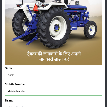
एक विशेष सड़ी हुई गंध आती है। यदि मौसम नम हो तो नीले-हरे रंग का फफूंद विकसित
हो सकता है। यह रोग फलों की त्वचा पर घाव (जैसे कीड़े के काटने या परिवहन में चोट)
के कारण फैलता है।
रोग नियंत्रण के उपाय
फलों को सावधानी से संभालें ताकि घाव न बने।
फलों को Aureofungin sol 500 ppm में 20 मिनट तक डुबोएं, यह सबसे
अच्छा नियंत्रण देता है।
श्रेणी
Name
Mobile Number
फसल
भंडारण
Brand