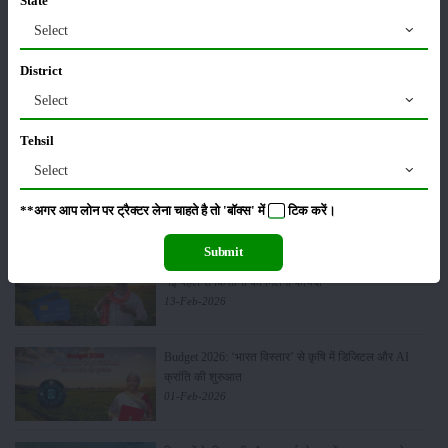
State
02-Apr-2026
Select
District
मसूर की एमएसपी खरीद पर सरकार से मिली मंजूरी: किसानों को
मिली बड़ी राहत
Select
28-Mar-2026
Tehsil
पूसा कृषि विज्ञान मेला 2026: 25–27 फरवरी को आयोजन
Select
24-Feb-2026
**अगर आप लोन पर ट्रैक्टर लेना चाहते है तो 'बॉक्स' में
टिक
करें।
Submit
किसान क्रेडिट कार्ड (KCC) में बड़े सुधार की तैयारी: RBI की
नई पहल से किसानों को मिलेगा फायदा
13-Feb-2026
Budget 2026: ‘भारत विस्तार’ से कृषि में डिजिटल और AI
क्रांति की शुरुआत
01-Feb-2026