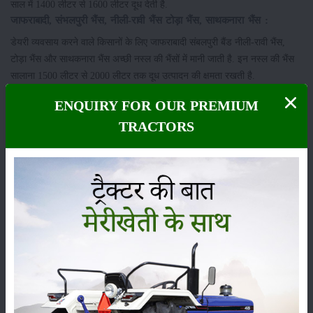
साल में 1400 लीटर से 1600 लीटर दूध देती है.
जाफराबादी, संभलपुरी भैंस, नीली-रावी भैंस टोड़ा भैंस, साथकनारा भैंस :
डेयरी व्यवसाय करने वाले किसानों के लिए जाफराबादी संबलपुरी बैंड नीली-रावी भैंस,
टोड़ा भैंस और साथकनारा भैंस अच्छी नस्ल की भैंसों में मानी जाती है. इन नस्ल की भैंस
सालाना 1500 लीटर से 2000 लीटर तक दूध उत्पादन की क्षमता रखती है.
श्रेणी
ENQUIRY FOR OUR PREMIUM
TRACTORS
फसल
भंडारण
कीटनाशक
पशुपालन