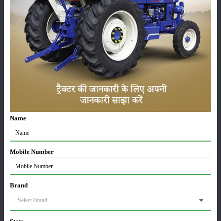
कृषि यंत्र
समाचार
सम्पादकीय
अन्य
लाड़ली बहना योजना की 36वीं किस्त जारी, करोड़ों महिलाओं के
Name
खातों में पहुंचे 1500 रुपये
16-May-2026
Mobile Number
ट्रैक्टर बिक्री में महिंद्रा ने अप्रैल 2026 में दर्ज की 20% से
अधिक वृद्धि
01-May-2026
Brand
Sonalika Tractors Achieves Record Sales of 1,80,504
Units in FY’26