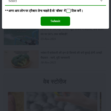
Select
Budget 2026: ‘भारत विस्तार’ से कृषि में डिजिटल और AI
क्रांति की शुरुआत
**अगर आप लोन पर ट्रैक्टर लेना चाहते है तो 'बॉक्स' में
टिक
करें।
01-Feb-2026
Submit
किसानों के लिए बड़ी सौगात: सूर्य योजना में बदलाव, अब सोलर
पंप पर 90% तक सब्सिडी!
23-Nov-2025
नवंबर में ब्रोकली की इन दो किस्मो की करें बुवाई होगी अच्छी
पैदावार - जानें, पूरी जानकारी
18-Nov-2025
वेब स्टोरीज