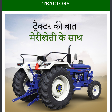
TRACTORS
कीटनाशक
पशुपालन
कृषि यंत्र
समाचार
सम्पादकीय
अन्य
लाड़ली बहना योजना की 36वीं किस्त जारी, करोड़ों महिलाओं के
खातों में पहुंचे 1500 रुपये
16-May-2026
ट्रैक्टर बिक्री में महिंद्रा ने अप्रैल 2026 में दर्ज की 20% से