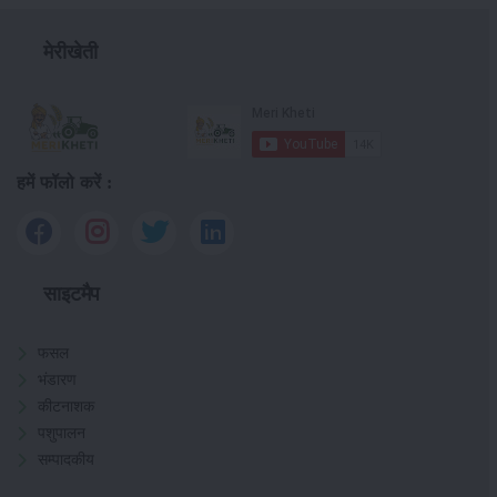
मेरीखेती
हमें फॉलो करें :
साइटमैप
फसल
भंडारण
कीटनाशक
पशुपालन
सम्पादकीय