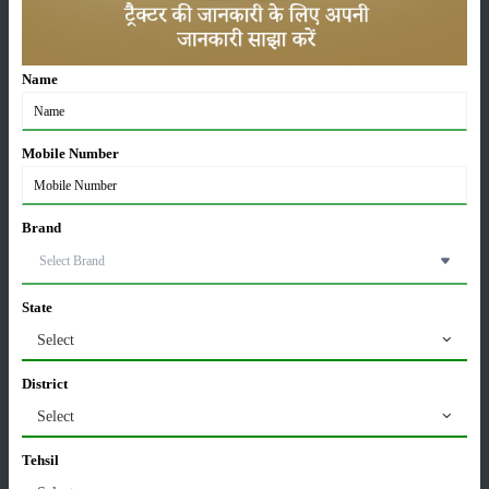
अधिक वृद्धि
01-May-2026
Name
Sonalika Tractors Achieves Record Sales of 1,80,504
Units in FY’26
02-Apr-2026
Mobile Number
मसूर की एमएसपी खरीद पर सरकार से मिली मंजूरी: किसानों को
मिली बड़ी राहत
Brand
28-Mar-2026
पूसा कृषि विज्ञान मेला 2026: 25–27 फरवरी को आयोजन
State
24-Feb-2026
Select
District
किसान क्रेडिट कार्ड (KCC) में बड़े सुधार की तैयारी: RBI की
Select
नई पहल से किसानों को मिलेगा फायदा
13-Feb-2026
Tehsil