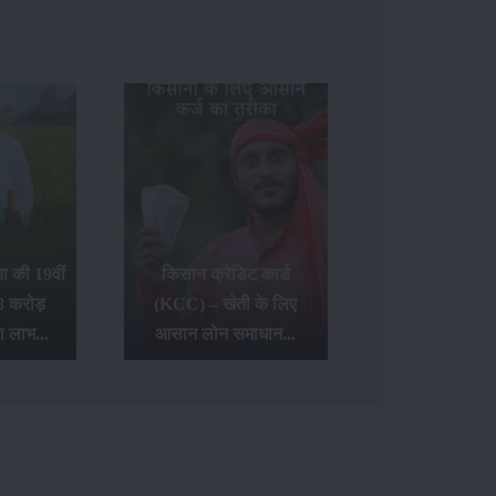
 की 19वीं
किसान क्रेडिट कार्ड
8 करोड़
(KCC) – खेती के लिए
ा लाभ...
आसान लोन समाधान...