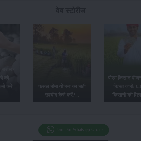
वेब स्टोरीज
र सरकार
ये की
पीएम किसान योजना
से करें
फसल बीमा योजना का सही
किस्त जारी: 9.
उपयोग कैसे करें?...
किसानों को मिल
Join Our Whatsapp Group