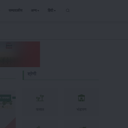
सम्पादकीय
अन्य
हिंदी
श्रेणी
न-समाचार
फसल
भंडारण