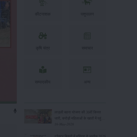
कीटनाशक
पशुपालन
कृषि यंत्र
समाचार
सम्पादकीय
अन्य
लाड़ली बहना योजना की 36वीं किस्त
जारी, करोड़ों महिलाओं के खातों में पहुंचे
1500 रुपये
16-May-2026
ट्रैक्टर बिक्री में महिंद्रा ने अप्रैल 2026