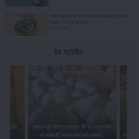
नवंबर में ब्रोकली की इन दो किस्मो की करें बुवाई होगी अच्छी
पैदावार - जानें, पूरी जानकारी
18-Nov-2025
वेब स्टोरीज
िलेगा 100
मशरूम की खेती पर सरकार की 10 लाख रुपये
की सब्सिडी: जानिए कैसे करें आवेदन...
फसल बीम