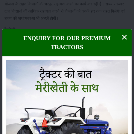
योजना के तहत किसानों की भरपूर सहायता करने का कार्य कर रही है। राज्य सरकार
द्वारा किसानों की आर्थिक सहायता करने से किसानों को काफी हद तक राहत मिलेगी एवं
राज्य की अर्थव्यवस्था भी अच्छी होगी।
श्रेणी
ENQUIRY FOR OUR PREMIUM
TRACTORS
फसल
भंडारण
कीटनाशक
पशुपालन
कृषि यंत्र
समाचार