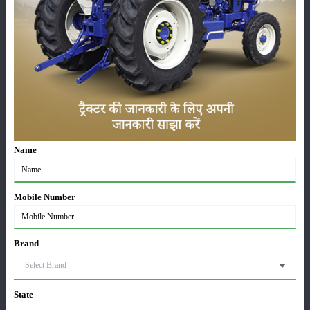
सम्पादकीय
अन्य
लाड़ली बहना योजना की 36वीं किस्त जारी, करोड़ों महिलाओं के
खातों में पहुंचे 1500 रुपये
Name
16-May-2026
ट्रैक्टर बिक्री में महिंद्रा ने अप्रैल 2026 में दर्ज की 20% से
Mobile Number
अधिक वृद्धि
01-May-2026
Brand
Sonalika Tractors Achieves Record Sales of 1,80,504
Units in FY’26
02-Apr-2026
State