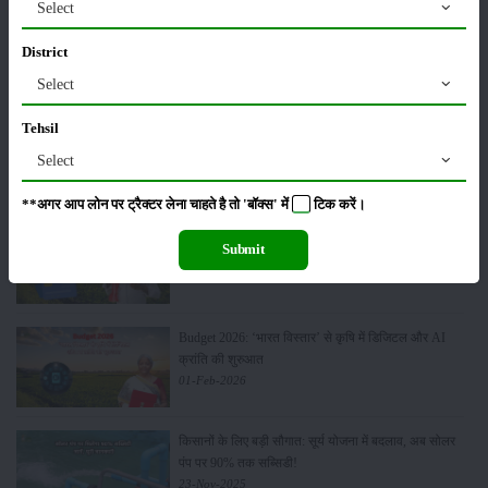
Select
मसूर की एमएसपी खरीद पर सरकार से मिली मंजूरी: किसानों को
मिली बड़ी राहत
District
28-Mar-2026
Select
Tehsil
पूसा कृषि विज्ञान मेला 2026: 25–27 फरवरी को आयोजन
24-Feb-2026
Select
**अगर आप लोन पर ट्रैक्टर लेना चाहते है तो 'बॉक्स' में
टिक
करें।
किसान क्रेडिट कार्ड (KCC) में बड़े सुधार की तैयारी: RBI की
Submit
नई पहल से किसानों को मिलेगा फायदा
13-Feb-2026
Budget 2026: ‘भारत विस्तार’ से कृषि में डिजिटल और AI
क्रांति की शुरुआत
01-Feb-2026
किसानों के लिए बड़ी सौगात: सूर्य योजना में बदलाव, अब सोलर
पंप पर 90% तक सब्सिडी!
23-Nov-2025