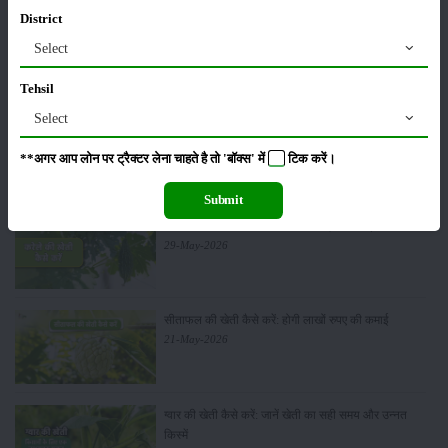
District
Select
सम्पादकीय
अन्य
Tehsil
Select
पूसा बासमती 1882: सूखे में भी बेहतरीन उत्पादन देने वाली
भारत की पहली सूखा-सहिष्णु बासमती किस्म
**अगर आप लोन पर ट्रैक्टर लेना चाहते है तो 'बॉक्स' में
टिक
करें।
22-Jun-2026
Submit
करेले की खेती कैसे करें: होगी लाखों रुपए की कमाई
29-May-2026
सीताफल की खेती कैसे करें: होगी लाखों रुपए की कमाई
21-May-2026
ग्वार की खेती कैसे करें: जानें खेती का सही समय और उन्नत
किस्में