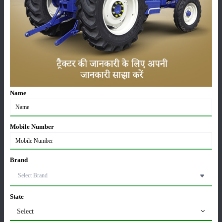
किया जा रहा है।
श्रेणी
फसल
भंडारण
Name
Mobile Number
कीटनाशक
पशुपालन
Brand
कृषि यंत्र
समाचार
State
Select