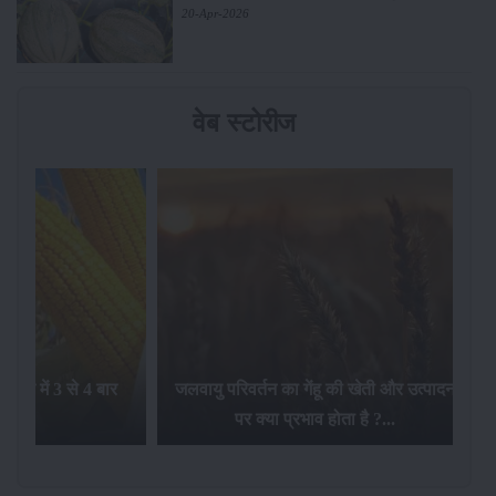
20-Apr-2026
वेब स्टोरीज
ंहू की खेती और उत्पादन
लहसुन की कीमतों में आए उछाल की क्या वजह है
व होता है ?...
?...